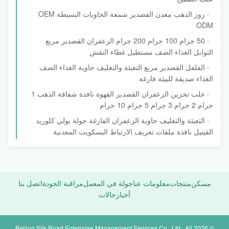
روز الذهب معدن القصدير شمعة الحاويات البسيطة OEM
ODM
50 جرام 100 جرام 200 جرام الزعفران القصدير مربع
التوابل الغذاء الصف مستطيل غطاء النقش
الفلفل القصدير مربع التعبئة والتغليف حاوية الغذاء الصف
الغذاء صديقة للبيئة فارغة
علب تخزين الزعفران القصدير القهوة نافذة شفافة الذهب 1
جرام 2 جرام 3 جرام 5 جرام 10 جرام
التعبئة والتغليف حاوية الزعفران الفارغة جولة بولي كلوريد
الفينيل نافذة ملفات تعريف الارتباط البسكويت المعدنية
مسكن
منتجات
معلومات عنا
جولة في المعمل
مراقبة الجودة
اتصل بنا
أخبار
حالات
© 2026 Beijing Silk Road Enterprise Management Services Co., Ltd.. All