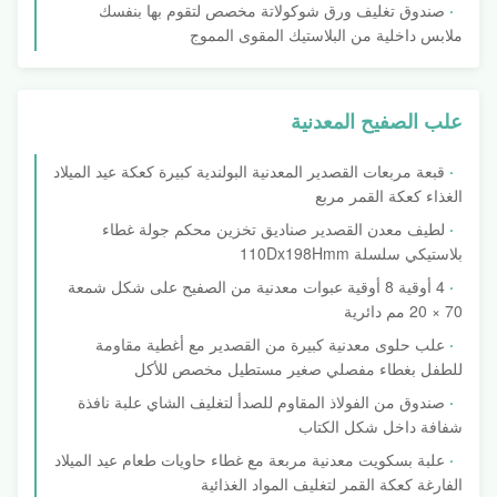
صندوق تغليف ورق شوكولاتة مخصص لتقوم بها بنفسك
ملابس داخلية من البلاستيك المقوى المموج
علب الصفيح المعدنية
قبعة مربعات القصدير المعدنية البولندية كبيرة كعكة عيد الميلاد
الغذاء كعكة القمر مربع
لطيف معدن القصدير صناديق تخزين محكم جولة غطاء
بلاستيكي سلسلة 110Dx198Hmm
4 أوقية 8 أوقية عبوات معدنية من الصفيح على شكل شمعة
70 × 20 مم دائرية
علب حلوى معدنية كبيرة من القصدير مع أغطية مقاومة
للطفل بغطاء مفصلي صغير مستطيل مخصص للأكل
صندوق من الفولاذ المقاوم للصدأ لتغليف الشاي علبة نافذة
شفافة داخل شكل الكتاب
علبة بسكويت معدنية مربعة مع غطاء حاويات طعام عيد الميلاد
الفارغة كعكة القمر لتغليف المواد الغذائية