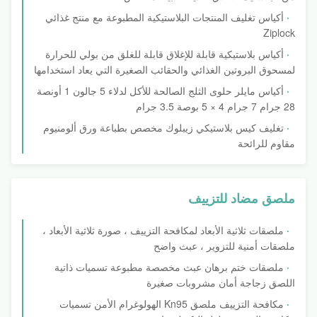
أكياس تغليف المنتجات البلاستيكية المطبوعة مع منتج غذائي
Ziplock
أكياس بلاستيكية قابلة للإغلاق قابلة للغلق من بولي للحرارة
لمسحوق البروتين الغذائي والحقائب الصغيرة التي يعاد استخدامها
أكياس مايلر حلوى الثلج الصالحة للأكل لدلاء 5 جالون 1 أونصة
28 جرام 7 جرام 4 × 5 بوصة 3.5 جرام
تغليف كيس بلاستيكي زيبلوك مخصص بطباعة ورق ألومنيوم
مقاوم للرائحة
ملصق مضاد للتزييف
ملصقات ثلاثية الأبعاد لمكافحة التزييف ، صورة ثلاثية الأبعاد ،
ملصقات أمنية للتزوير ، عبث واضح
ملصقات ختم برهان عبث مخصصة مطبوعة تسميات ذاتية
اللصق زجاجة أمان مشروبات صغيرة
مكافحة التزييف ملصق Kn95 الهولوغرام الأمن تسميات