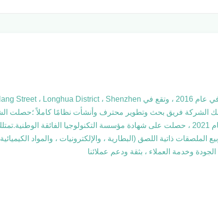
النظام البيئي 14000 ونظام إدارة معايير الملكية الفكرية.في عام 2021 ، حصلت على شهادة مؤسسة 
ع الملصقات ذاتية اللصق (البطارية ، والإلكترونيات ، والمواد الكيميا
الجودة وخدمة العملاء ، بثقة ودعم عملائنا