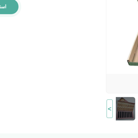
است
>