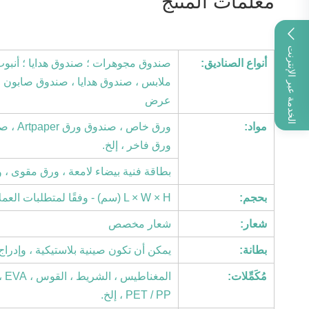
معلمات المنتج
الخدمة عبر الإنترنت
أنواع الصناديق:
صندوق مجوهرات ؛ صندوق هدايا ؛ أنبو
ملابس ، صندوق هدايا ، صندوق صابون 
عرض
مواد:
ورق فاخر ، إلخ.
بطاقة فنية بيضاء لامعة ، ورق مقوى ، 
بحجم:
L × W × H (سم) - وفقًا لمتطلبات العملاء الخاصة
شعار:
شعار مخصص
بطانة:
يمكن أن تكون صينية بلاستيكية ، وإدراج م
مُكَمِّلات:
PET / PP ، إلخ.