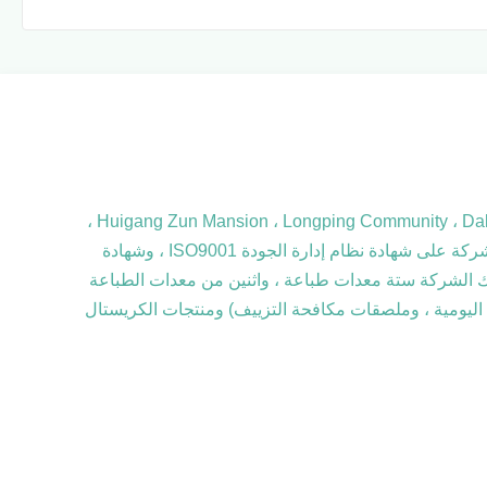
تأسست Shenzhen Jinzhengzhao Technology Co.، LTD. في عام 2016 ، وتقع في Huigang Zun Mansion ، Longping Community ، Dalang Street ، Longhua District ، Shenzhen ،
وتغطي مساحة 2000 متر مربع ، وتضم أكثر من 60 موظفًا.تمتلك الشركة فريق بحث وتطوير محترف وأنشأت نظامًا كاملاً ؛حصلت الشركة على شهادة نظام إدارة الجودة ISO9001 ، وشهادة
التكنولوجيا الفائقة الوطنية.تمتلك الشركة ستة معدات طباعة ، واثنين من معدات الطباعة
ئية اليومية ، وملصقات مكافحة التزييف) ومنتجات الكريستال