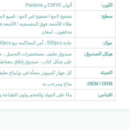
اللون:
ألوان CMYK و Pantone
سطح:
تصفيح لامع / تصفيح غير لامع ، تلميع لا
يتدفقون ، لمعان
موك:
عادة 500pcs ، أمر المحاكمة مع 100pcs هو أيضا رحب بحرارة!
هيكل الصندوق:
صندوق تغليف مستحضرات التجميل ، صندو
على شكل كتاب ، صندوق إغلاق مغناطيس
التعبئة
كل جهاز كمبيوتر معبأة في بوليباغ نظي
OEM / ODM:
متاح ومرحب به
اقتباس:
بناءً على المواد والحجم ولون الطباع