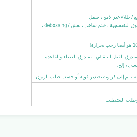
مع / طلاء غير لامع ، صقل
طلاء للأشعة فوق البنفسجية / الأشعة فوق البنفسجية ، ختم ساخن ، نقش / debossing ،
ق القفل التلقائي ، صندوق الغطاء والقاعدة ،
ي ، إلخ.
فة ، ثم إلى كرتونة تصدير قوية.أو حسب طلب الزبون
ة وطلب التشطيب