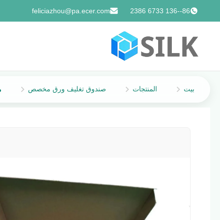
feliciazhou@pa.ecer.com
86--136 6733 2386
بيت
المنتجات
صندوق تغليف ورق مخصص
ص