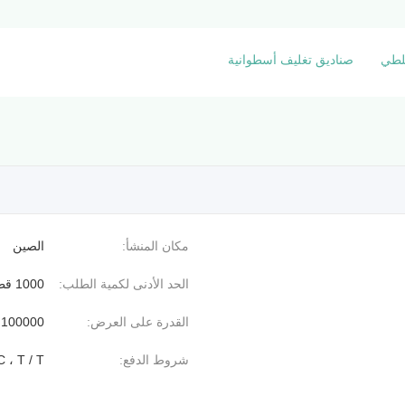
للطي
صناديق تغليف أسطوانية
مكان المنشأ:
الصين
الحد الأدنى لكمية الطلب:
1000 قطعة
القدرة على العرض:
100000 قطعة + 15-30 يوم
شروط الدفع:
C ، T / T