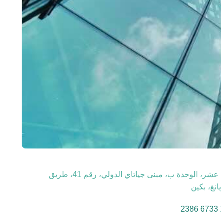
الطابق السادس عشر، الوحدة ب، مبنى جياتاي الدولي، رقم 41، طريق
نغ، بكين