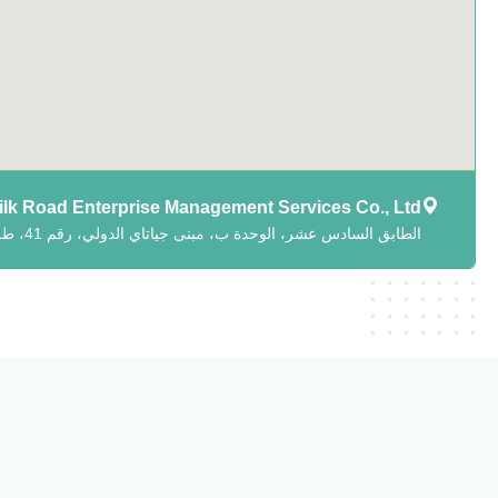
Silk Road Enterprise Management Services Co., Ltd.
الطابق السادس عشر، الوحدة ب، مبنى جياتاي الدولي، رقم 41، طريق دونغسيهوان تشونغ، منطقة تشاويانغ، بكين