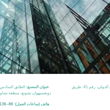
الطابق السادس عشر، الوحدة ب، مبنى جياتاي الدولي، رقم 41، طريق
عنوان المصنع:
دونغسيهوان تشونغ، منطقة تشاويا
هاتف (ساعات العمل):
86--136 6733 2386