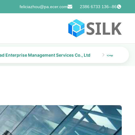
feliciazhou@pa.ecer.com
86--136 6733 2386
بيت
eijing Silk Road Enterprise Management Services Co., Ltd