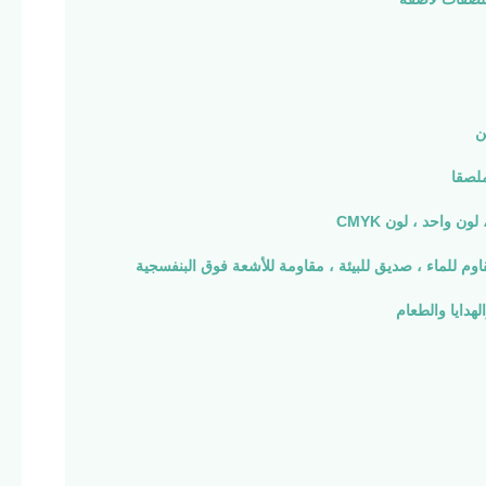
ن
ملصقا
لون واحد ، لون CMYK
اوم للماء ، صديق للبيئة ، مقاومة للأشعة فوق البنفسجية
هدايا والطعام