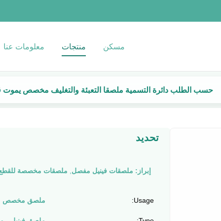
مسكن
منتجات
معلومات عنا
حسب الطلب دائرة التسمية ملصقا التعبئة والتغليف مخصص يموت قط
تحديد
إبراز:
ملصقات فينيل مفصل
,
ملصقات مخصصة للقطع ب
Usage:
ملصق مخصص
Type:
ملصق فينيل ، م