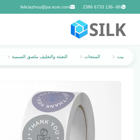
feliciazhou@pa.ecer.com
86--136 6733 2386
بيت
المنتجات
التعبئة والتغليف ملصق التسمية