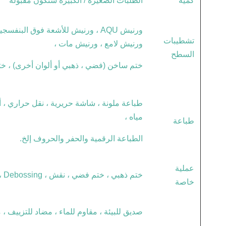
كمية
الطلبات الصغيرة / الكبيرة ستكون مقبولة
ورنيش AQU ، ورنيش للأشعة فوق البن
تشطيبات
ورنيش لامع ، ورنيش مات ،
السطح
ختم ساخن (فضي ، ذهبي أو ألوان أخرى) ، خت
طباعة ملونة ، شاشة حريرية ، نقل حراري ، أ
مياه ،
طباعة
الطباعة الرقمية والحفر والحروف إلخ.
عملية
ختم ذهبي ، ختم فضي ، نقش ، Debossing ، بقعة UV ، إلخ.
خاصة
صديق للبيئة ، مقاوم للماء ، مضاد للتزييف ، 
،