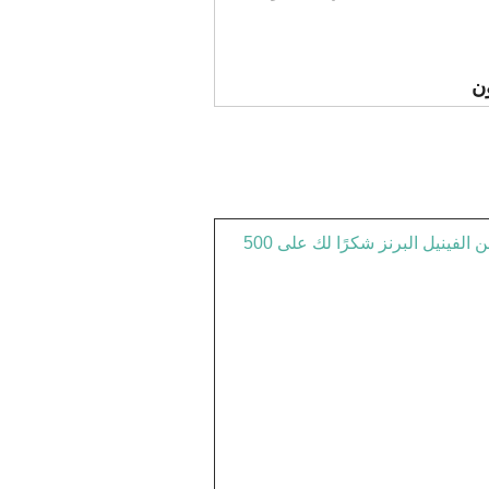
ون
ملصق مخصص مقاوم للماء بقوالب لاصقة من الفينيل البرنز شكرًا لك على 500