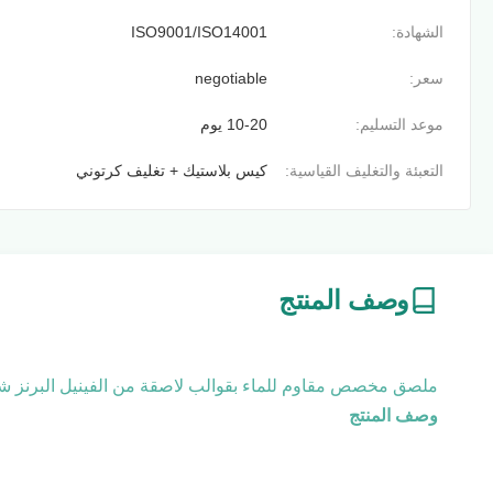
الشهادة:
ISO9001/ISO14001
سعر:
negotiable
موعد التسليم:
10-20 يوم
التعبئة والتغليف القياسية:
كيس بلاستيك + تغليف كرتوني
وصف المنتج
ملصق مخصص مقاوم للماء بقوالب لاصقة من الفينيل البرنز شكرًا لك على 500 ملصق لمختبر 
وصف المنتج