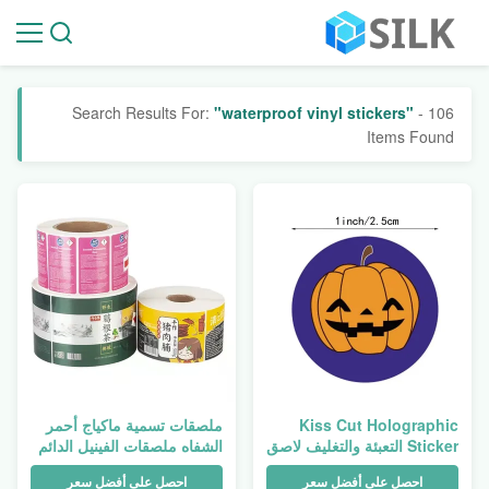
Search Results For:
"waterproof vinyl stickers"
- 106
Items Found
Kiss Cut Holographic
ملصقات تسمية ماكياج أحمر
Sticker التعبئة والتغليف لاصق
الشفاه ملصقات الفينيل الدائم
الكرتون ورقة الفينيل مقاوم
القابلة للطباعة عبوة زجاجية
احصل على أفضل سعر
احصل على أفضل سعر
للماء للطباعة