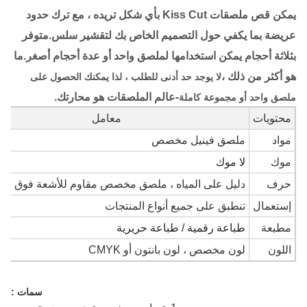
يمكن قص ملصقات Kiss Cut بأي شكل تريده ، مع ترك حدود
عريضة بما يكفي حول التصميم الخاص بك لتقشير سلس.متوفر
بثلاثة أحجام يمكن استخدامها لملصق واحد أو عدة أحجام أصغر.ما
هو أكثر من ذلك ،
لا يوجد حد أدنى للطلب ، لذا يمكنك الحصول على
-عالم الملصقات هو محارتك.
ملصق واحد أو مجموعة كاملة
محتويات
معامل
مواد
ملصق فينيل مخصص
موك
لا موك
حرف
دليل على المياه ، ملصق مخصص مقاوم للأشعة فوق الب
إستعمال
تنطبق على جميع أنواع المنتجات
مطبعة
طباعة رقمية / طباعة حريرية
اللون
لون مخصص ، لون بانتون أو CMYK
سمات :