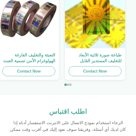
طباعة صورة ثلاثية الأبعاد
التعبئة والتغليف الفارغة
للتغليف المستدير القابل
الهولوغرام الأمن تسمية العبث
للطباعة ، الملصق الأصلي ،
واضح ملصق الهولوغرام شعار
Contact Now
صفائح لاصقة ذاتية اللصق
الليزر
Contact Now
اطلب اقتباس
الرجاء استخدام نموذج الاتصال على الانترنت الاستفسار أدناه إذا
كان لديك أي أسئلة، وفريقنا سوف نعود إليك في أقرب وقت ممكن