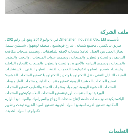
ملف الشركة
تأسست Shenzhen Industrial Co.، Ltd. في 6 يوليو 2016 وتقع في رقم 202 ،
طريق تيانكسي ، مجتمع شينخه ، شارع فوتشينج ، منطقة لونغهوا ، شنتشن.يشمل
نطاق العمل بنود العمل العامة: منتجات لاصقة للملصقات ، وتصميم منتجات مكافحة
التزييف ، والبحث والتطوير والمبيعات ، وتصميم عبوات المنتجات ، والبحث والتطوير
والمبيعات ، وتصميم البرامج والأجهزة ، والبحث والتطوير والمبيعات ؛التجارة الداخلية
واستيراد وتصدير السلع والتكنولوجيا.الخدمات الفنية ، التطوير التقني ، الاستشارات
الفنية ، التبادل التقني ، نقل التكنولوجيا وتعزيز التكنولوجيا ؛تصنيع المنتجات الخشبية؛
تصنيع المنتجات الخشبية اليومية ؛تصنيع منتجات الفلينبيع منتجات الفلينمبيعات
المنتجات الخشبية اليومية ؛بيع مواد ومنتجات التعبئة والتغليف ؛تصنيع المنتجات
الورقية؛بيع المنتجات الورقيةتصنيع المنتجات البلاستيكية؛بيع المنتجات
البلاستيكيةتصنيع معدات خاصة لإنتاج منتجات الزجاج والسيراميك والمينا ؛بيع اللوازم
المكتبية ؛تصنيع القرطاسيةبيع المواد الحيوية ؛تصنيع المواد الحيوية ؛بحث وتطوير
تكنولوجيا المواد الجديدة.
التعليمات