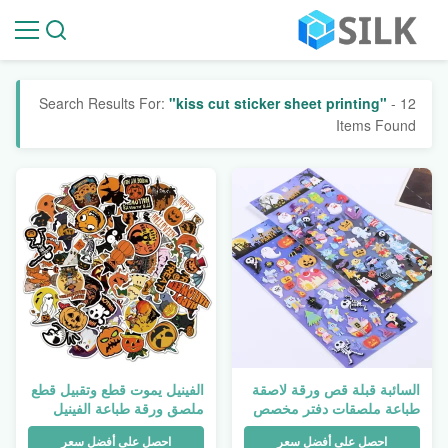
Search Results For:
"kiss cut sticker sheet printing"
- 12
Items Found
السائبة قبلة قص ورقة لاصقة
الفينيل يموت قطع وتقبيل قطع
طباعة ملصقات دفتر مخصص
ملصق ورقة طباعة الفينيل
يموت قطع تسميات الفينيل
الشخصية الأعمال الفردية
احصل على أفضل سعر
احصل على أفضل سعر
الشعار