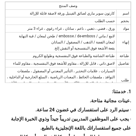
وصف المنتج
اسم
كارتون سوبر ماري لصائق الفينيل ورقة لاصقة قابلة للإزالة
بحجم
حسب الطلب
مواد
ورق ، فضي ، ذهبي ، ناعم ، ساتان ، غراء رغوي ، غراء 3 متر
لامع / ماتي / embosse / de-emboss / طحن لمعان / قبة النهاية
إنهاء
لمعان الفضة / الذهب / المصقول / الساتان
بقعة الأشعة فوق البنفسجية أو النقش إلخ.
طباعة
طباعة الشاشة والطباعة فوق البنفسجية وطوابع الكروم
تفاصيل
لاصق ذاتي ، قابل للإزالة ، مقاوم للأشعة فوق البنفسجية ، مقاوم للماء
السيارات ، علامات التحذير ، التأثير المعدني أو المصقول ، ملصقات
النوافذ ، ملصقات الحائط ، المعدات الرياضية ، السلع الخارجية أو الداخلية ،
طلب
ملصقات قطع القوالب ، الآلات والأجهزة المنزلية ، ملصق الزجاجة ، الأثاث
إلخ.
1. خدمتنا:
.عينات مجانية متاحة.
· سيتم الرد على استفسارك في غضون 24 ساعة.
· يجب على الموظفين المدربين تدريباً جيداً وذوي الخبرة الإجابة
على جميع استفساراتك باللغة الإنجليزية بالطبع.