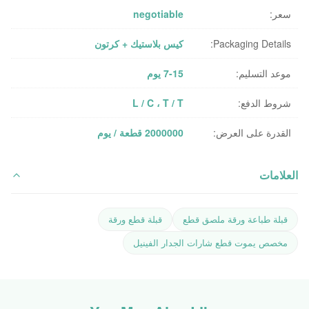
سعر:
negotiable
Packaging Details:
كيس بلاستيك + كرتون
موعد التسليم:
7-15 يوم
شروط الدفع:
L / C ، T / T
القدرة على العرض:
2000000 قطعة / يوم
العلامات
قبلة طباعة ورقة ملصق قطع
قبلة قطع ورقة
مخصص يموت قطع شارات الجدار الفينيل