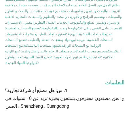
نطاق العمل بنود العمل العامة: منتجات لاصقة للملصقات ، وتصميم منتجات مكافحة
التزييف ، والبحث والتطوير والمبيعات ، وتصميم عبوات المنتجات ، والبحث والتطوير
والمبيعات ، وتصميم البرامج والأجهزة ، والبحث والتطوير والمبيعات ؛التجارة الداخلية
واستيراد وتصدير السلع والتكنولوجيا.الخدمات الفنية ، التطوير التقني ، الاستشارات
الفنية ، التبادل التقني ، نقل التكنولوجيا وتعزيز التكنولوجيا ؛تصنيع المنتجات الخشبية؛
تصنيع المنتجات الخشبية اليومية ؛تصنيع منتجات الفلينبيع منتجات الفلينمبيعات
المنتجات الخشبية اليومية ؛بيع مواد ومنتجات التعبئة والتغليف ؛تصنيع المنتجات
الورقية؛بيع المنتجات الورقيةتصنيع المنتجات البلاستيكية؛بيع المنتجات
البلاستيكيةتصنيع معدات خاصة لإنتاج منتجات الزجاج والسيراميك والمينا ؛بيع اللوازم
المكتبية ؛تصنيع القرطاسيةبيع المواد الحيوية ؛تصنيع المواد الحيوية ؛بحث وتطوير
تكنولوجيا المواد الجديدة.
التعليمات
1. س: هل مصنع أو شركة تجارية؟
ج: نحن مصنعون محترفون يتمتعون بخبرة تزيد عن 10 سنوات في 
Shenzheng ، Guangdong ، الصين.