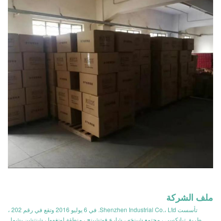
ملف الشركة
تأسست Shenzhen Industrial Co.، Ltd. في 6 يوليو 2016 وتقع في رقم 202 ،
طريق تيانكسي ، مجتمع شينخه ، شارع فوتشينج ، منطقة لونغهوا ، شنتشن.يشمل