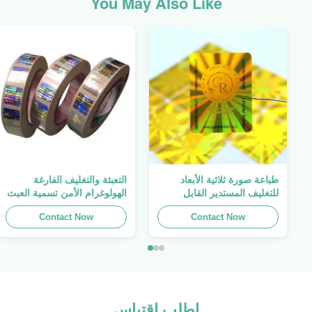
You May Also Like
طباعة صورة ثلاثية الأبعاد
التعبئة والتغليف الفارغة
للتغليف المستدير القابل
الهولوغرام الأمن تسمية العبث
للطباعة ، الملصق الأصلي ،
واضح ملصق الهولوغرام شعار
Contact Now
صفائح لاصقة ذاتية اللصق
الليزر
Contact Now
اطلب اقتباس