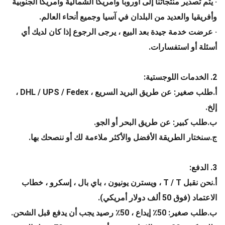
· يتم تصدير منتجاتنا إلى أوروبا وأمريكا الشمالية وأمريكا الجنوبية
وأفريقيا والعديد من البلدان في آسيا وجميع أنحاء العالم.
· عرضت خدمة جيدة بعد البيع ، يرجى الرجوع إذا كان لديك أي
أسئلة أو استفسارات.
2. الخدمات اللوجستية:
أ.طلب صغير: عن طريق البريد السريع ، DHL / UPS / Fedex ،
إلخ.
ب.طلب كبير: عن طريق البحر أو الجو.
ج.سنختار الطريقة الأفضل والأكثر ملاءمة لك أو ننصحك بها.
3. الدفع:
أ.نحن نقبل T / T ، ويسترن يونيون ، باي بال ، إسكرو ، خطاب
الاعتماد (فوق 50 ألف دولار أمريكي).
ب.طلب صغير: 50٪ إيداع ، 50٪ رصيد يجب أن يدفع قبل الشحن.