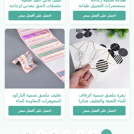
مستحضرات التجميل طباعة
ملصقات لاصق معدني لزجاجة
شعار مقاوم للماء التعبئة
CMYK اللون
احصل على أفضل سعر
احصل على أفضل سعر
والتغليف المستديرة الخاصة
زهرة ملصق تسمية الزفاف
تغليف ملصق تسمية الباركود
للماء التعبئة والتغليف شكرا
للمجوهرات المقاومة للماء
لك ملصقات دائرة 500 قطعة
للحصول على نموذج أولي
احصل على أفضل سعر
احصل على أفضل سعر
للمخزون لعلامة الأصول
المطبوعة