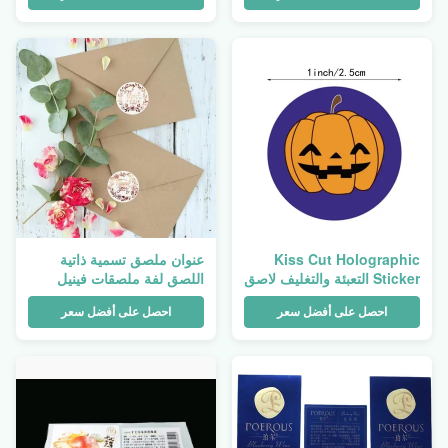
Kiss Cut Holographic
عنوان ملصق تسمية ذاتية
Sticker التعبئة والتغليف لاصق
اللصق لفة ملصقات فينيل
الكرتون ورقة الفينيل مقاوم
مخصصة للجرار PVC PET
احصل على أفضل سعر
احصل على أفضل سعر
للماء للطباعة