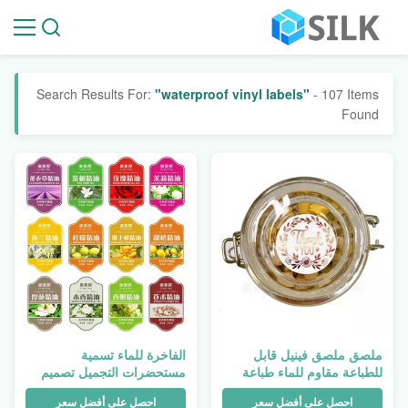
Search Results For:
"waterproof vinyl labels"
- 107 Items
Found
ملصق ملصق فينيل قابل
الفاخرة للماء تسمية
للطباعة مقاوم للماء طباعة
مستحضرات التجميل تصميم
ختم ورق آداب السلوك PVC
بولي كلوريد الفينيل آلة طباعة
احصل على أفضل سعر
احصل على أفضل سعر
شكرًا لك
الملصقات لفة