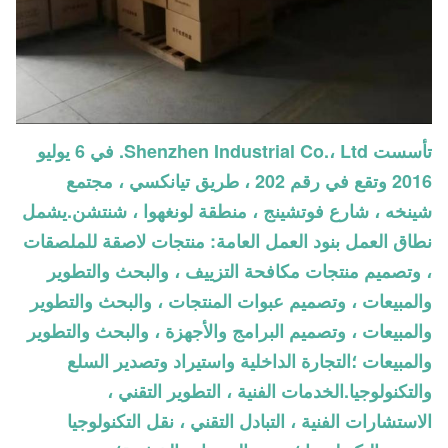
تأسست Shenzhen Industrial Co.، Ltd. في 6 يوليو
2016 وتقع في رقم 202 ، طريق تيانكسي ، مجتمع
شينخه ، شارع فوتشينج ، منطقة لونغهوا ، شنتشن.يشمل
نطاق العمل بنود العمل العامة: منتجات لاصقة للملصقات
، وتصميم منتجات مكافحة التزييف ، والبحث والتطوير
والمبيعات ، وتصميم عبوات المنتجات ، والبحث والتطوير
والمبيعات ، وتصميم البرامج والأجهزة ، والبحث والتطوير
والمبيعات ؛التجارة الداخلية واستيراد وتصدير السلع
والتكنولوجيا.الخدمات الفنية ، التطوير التقني ،
الاستشارات الفنية ، التبادل التقني ، نقل التكنولوجيا