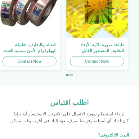
طباعة صورة ثلاثية الأبعاد
التعبئة والتغليف الفارغة
للتغليف المستدير القابل
الهولوغرام الأمن تسمية العبث
للطباعة ، الملصق الأصلي ،
واضح ملصق الهولوغرام شعار
Contact Now
صفائح لاصقة ذاتية اللصق
الليزر
Contact Now
اطلب اقتباس
الرجاء استخدام نموذج الاتصال على الانترنت الاستفسار أدناه إذا
كان لديك أي أسئلة، وفريقنا سوف نعود إليك في أقرب وقت ممكن
البريد الإلكتروني
*