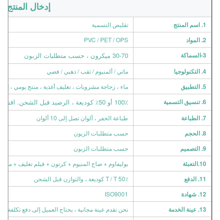
إدخال المنتج
1. اسم المنتج
تقليص التسمية
2. المواد
PVC / PET / OPS
3-السماكة
30-70 ميكرون ، حسب متطلبات الزبون
4. التكنولوجيا
ماتي / ألمنيوم / ثقب / ذهبي / فضي
5. التطبيق
ماء ، زجاجة مشروبات ، تغليف أغذية ، منتج يومي ، إلخ.
6. تنسيق التسمية
100٪ أو 50٪ كوديعة ، الرصيد قبل الشحن. اقتراح T / T. (يمكن أيضًا قبول DP / LC / Cash وما إلى ذلك)
7. الطباعة
طباعة الحفر ، ألوان تصل إلى 10 ألوان
8. الحجم
حسب متطلبات الزبون
9. التصميم
حسب متطلبات الزبون
10.التعبئة
بوليفاوم + صاج المنيوم + كرتون + فيلم تغليف + منصة 
11. الدفع
T / T 50٪ كوديعة ، والتوازن قبل الشحن
12. شهادة
ISO9001
13. عينة الخدمة
نحن نقدم عينة مجانية ، يحتاج العميل إلى دفع تكلفة ا