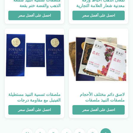
معدنية شعار العلامة التجارية
الذهب والفضة ختم بقعة
ملصقات النبيذ التسمية
الأشعة فوق البنفسجية منقوش
احصل على أفضل سعر
احصل على أفضل سعر
للزجاجات
طباعة ملصق
لاصق دائم مختلف الأحجام
ملصقات تسمية النبيذ مستطيلة
ملصقات النبيذ ملصقات
الفينيل مع مقاومة درجات
التسمية التعبئة والتغليف
الحرارة
احصل على أفضل سعر
احصل على أفضل سعر