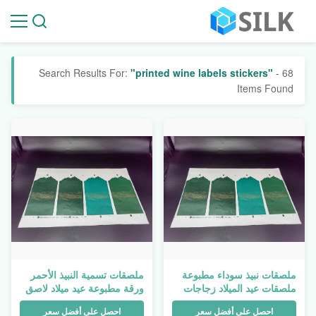
Search Results For:
"printed wine labels stickers"
- 68
Items Found
ملصقات نبيذ سوداء مطبوعة
ملصقات تسمية النبيذ الأحمر
ملصقات عيد الميلاد زجاجات
ورقة مطبوعة عيد ميلاد لاصق
ألومنيوم زجاجة لاصقة معدنية
مقاوم للماء
احصل على أفضل سعر
احصل على أفضل سعر