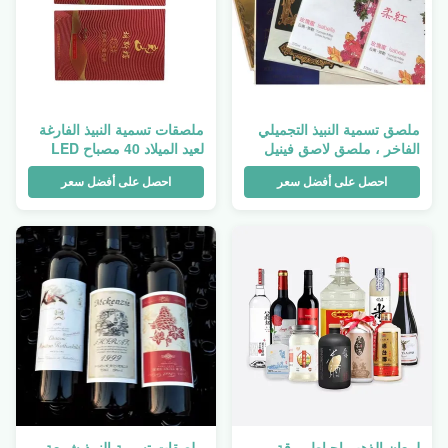
ملصق تسمية النبيذ التجميلي
ملصقات تسمية النبيذ الفارغة
الفاخر ، ملصق لاصق فينيل
لعيد الميلاد 40 مصباح LED
للمشروبات المعبأة في
خصم بار KTV Party Manor
احصل على أفضل سعر
احصل على أفضل سعر
زجاجات DT
لمعان الذهب احباط ورقة
ملصقات تسمية النبيذ شمعة