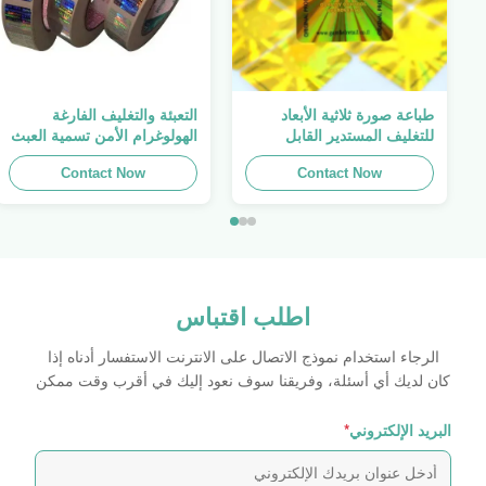
طباعة صورة ثلاثية الأبعاد
التعبئة والتغليف الفارغة
للتغليف المستدير القابل
الهولوغرام الأمن تسمية العبث
للطباعة ، الملصق الأصلي ،
واضح ملصق الهولوغرام شعار
Contact Now
صفائح لاصقة ذاتية اللصق
الليزر
Contact Now
اطلب اقتباس
الرجاء استخدام نموذج الاتصال على الانترنت الاستفسار أدناه إذا
كان لديك أي أسئلة، وفريقنا سوف نعود إليك في أقرب وقت ممكن
البريد الإلكتروني
*