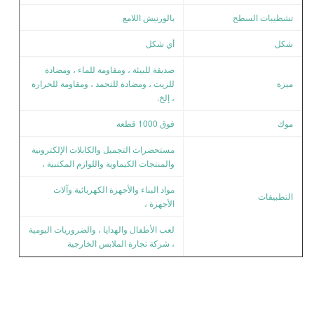
تشطيبات السطح
بالورنيش اللامع
شكل
أي شكل
صديقة للبيئة ، ومقاومة للماء ، ومضادة
ميزة
للزيت ، ومضادة للتجمد ، ومقاومة للحرارة
، إلخ.
موك
فوق 1000 قطعة
مستحضرات التجميل والكابلات الإلكترونية
والمنتجات الكيماوية واللوازم المكتبية ،
مواد البناء والأجهزة الكهربائية وآلات
التطبيقات
الأجهزة ،
لعب الأطفال والهدايا ، والضروريات اليومية
، شركة تجارة الملابس الخارجية