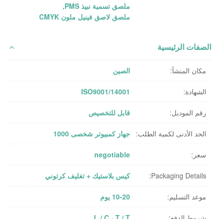
ملصق تسمية نبيذ PMS
,
ملصق لاصق فينيل ملون CMYK
الصفات الرئيسية
مكان المنشأ:
الصين
الشهادة:
ISO9001/14001
رقم الموديل:
قابل للتخصيص
الحد الأدنى لكمية الطلب:
جهاز كمبيوتر شخصى 1000
سعر:
negotiable
Packaging Details:
كيس بلاستيك + تغليف كرتوني
موعد التسليم:
10-20 يوم
شروط الدفع:
L / C ، T / T