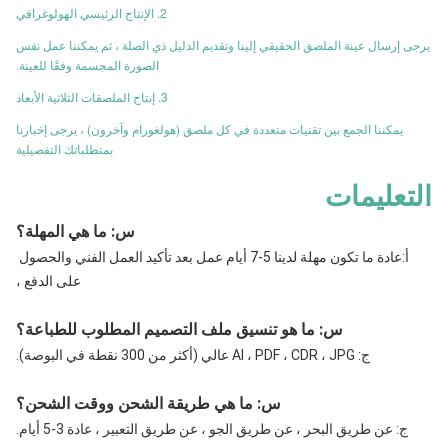
2. الإنتاج الرئيسي الهولوغرافي
يرجى إرسال عينة الملصق الحقيقي إلينا وتقديم الدليل ذي الصلة ، ثم يمكننا عمل نفس
الصورة المجسمة وفقًا للعينة.
3. إنتاج الملصقات الثلاثية الأبعاد
يمكننا الجمع بين تقنيات متعددة في كل ملصق (هولغورام وآخرون) ، يرجى إخبارنا
بمتطلباتك التفصيلية
التعليمات
س
: ما هي المهلة؟
أ:
عادة ما تكون مهلة لدينا 5-7 أيام عمل بعد تأكيد العمل الفني والحصول 
على الدفع ،
س: ما هو تنسيق ملف التصميم المطلوب للطباعة؟
ج: AI ، PDF ، CDR ، JPG عالي (أكثر من 300 نقطة في البوصة).
س: ما هي طريقة الشحن ووقت الشحن؟
ج: عن طريق البحر ، عن طريق الجو ، عن طريق التعبير ، عادة 3-5 أيام.