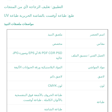
التطبيق: تغليف الزجاجة لأي من المنتجات
طبع: طباعة أوفست بالشاشة الحريرية طباعة UV
مواصفات ملصقات النبيذ
اسم العنصر
ملصق النبيذ
مقاس
مخصص
Ai PDF CDR PSD أو EPS وصورة JPG
العمل الفني / تنسيق الملف
عالية
مواد المواشي
المواد البلاستيكية ورقة الحيوانات الأليفة
لاصق
لاصق دائم
لون
لون CMYK
طباعة الحروف بالأشعة فوق البنفسجية
بالألوان الكاملة ، طباعة أوفست.
طباعة
طباعة الشاشة