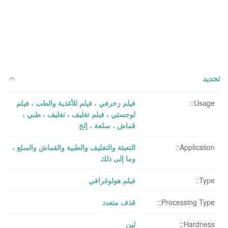
تحديد
Usage::
فيلم زخرفي ، فيلم للأغذية والطب ، فيلم
لوجستي ، فيلم تغليف ، تغليف ، طبي ،
قماش ، سلعة ، إلخ
Application::
التعبئة والتغليف والطبية والقماش والسلع ،
وما إلى ذلك
Type::
فيلم هولوغرافي
Processing Type::
قذف متعدد
Hardness::
لين