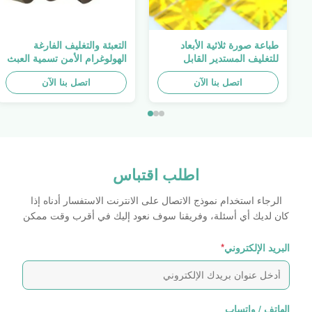
طباعة صورة ثلاثية الأبعاد
التعبئة والتغليف الفارغة
للتغليف المستدير القابل
الهولوغرام الأمن تسمية العبث
للطباعة ، الملصق الأصلي ،
واضح ملصق الهولوغرام شعار
اتصل بنا الآن
صفائح لاصقة ذاتية اللصق
الليزر
اتصل بنا الآن
اطلب اقتباس
الرجاء استخدام نموذج الاتصال على الانترنت الاستفسار أدناه إذا
كان لديك أي أسئلة، وفريقنا سوف نعود إليك في أقرب وقت ممكن
البريد الإلكتروني
*
الهاتف / واتساب