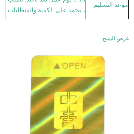
موعد التسليم
، يعتمد على الكمية والمتطلبات
كل عملية إنتاج ، من الطباعة
مراقبة الجودة
إلى الشحن.
عرض المنتج
طباعة أوفست / طباعة النقش
الغائر / طباعة الشاشة / طباعة
قوس قزح / طباعة أوفست /
تكنولوجيا
طباعة الشاشة الحريرية / ختم
الذهب والفضة ، ختم ساخن /
بارد ، طباعة الشاشة الحريرية
إلخ.
في لفة أو ورقة ، كيس