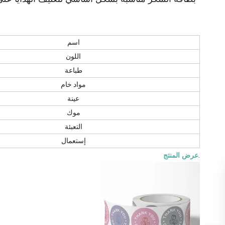
اسم
اللون
طباعة
مواد خام
عينة
موك
التعبئة
إستعمال
.
عرض المنتج