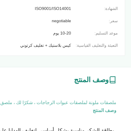
الشهادة:
ISO9001/ISO14001
سعر:
negotiable
موعد التسليم:
10-20 يوم
التعبئة والتغليف القياسية:
كيس بلاستيك + تغليف كرتوني
وصف المنتج
ملصقات ملونة لملصقات عبوات الزجاجات ، شكرًا لك ، ملصق
وصف المنتج
بطاقة الشكر مناسبة بشكل أساسي لتغليف الهدايا على