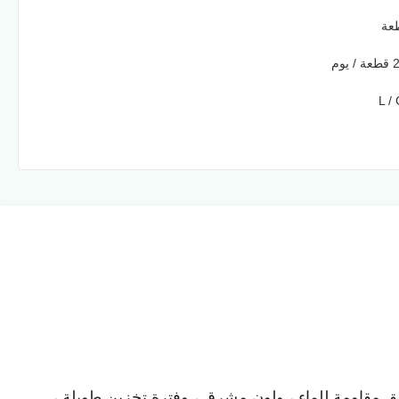
وم
L / 
 مقاومة للماء ، ولون مشرق ، وفترة تخزين طويلة ،