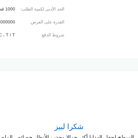
الحد الأدنى لكمية الطلب:
1000 قطعة
القدرة على العرض:
2000000 قطعة / ي
شروط الدفع:
C ، T / T
شكرا لبيز
 السطح لجعل الهدايا أكثر جمالا وجذب الأنظار.خصائص الملصق