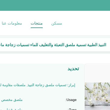
مسكن
منتجات
معلومات عنا
النبيذ الطبية تسمية ملصق التعبئة والتغليف للماء تسميات زجاجة م
تحديد
إبراز:
تسميات ملصق زجاجة النبيذ
,
ملصقات مقاومة ل
Usage:
ملصق مخصص
Type:
ملصق فينيل ، م