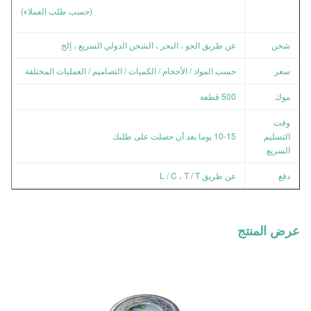
(حسب طلب العملاء)
شحن
عن طريق الجو ، البحر ، الشحن الدولي السريع ، إلخ
سعر
حسب المواد / الأحجام / الكميات / التصاميم / العمليات المختلفة
موك
500 قطعة
وقت
التسليم
10-15 يوما بعد أن حصلت على طلبك
السريع
دفع
عن طريق L / C ، T / T
عرض المنتج