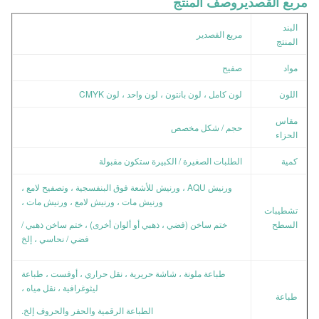
مربع القصدير
وصف المنتج
البند
مربع القصدير
المنتج
مواد
صفيح
اللون
لون كامل ، لون بانتون ، لون واحد ، لون CMYK
مقاس
حجم / شكل مخصص
الحزاء
كمية
الطلبات الصغيرة / الكبيرة ستكون مقبولة
ورنيش AQU ، ورنيش للأشعة فوق البنفسجية ، وتصفيح لامع ،
ورنيش مات ، ورنيش لامع ، ورنيش مات ،
تشطيبات
السطح
ختم ساخن (فضي ، ذهبي أو ألوان أخرى) ، ختم ساخن ذهبي /
فضي / نحاسي ، إلخ
طباعة ملونة ، شاشة حريرية ، نقل حراري ، أوفست ، طباعة
ليثوغرافية ، نقل مياه ،
طباعة
الطباعة الرقمية والحفر والحروف إلخ.