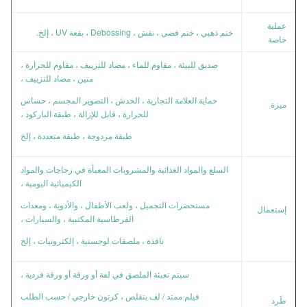
عملية
ختم ذهبي ، ختم فضي ، نقش ، Debossing ، بقعة UV ، إلخ.
خاصة
صديق للبيئة ، مقاوم للماء ، مضاد للتزييف ، مقاوم للحرارة ،
متين ، مضاد للتزييف ،
حماية العلامة التجارية ، الخدش ، التصوير المجسم ، حساس
ميزة
للحرارة ، قابل للإزالة ، طبقة الباركود ،
طبقة مزدوجة ، طبقة متعددة ، إلخ
السلع والمواد الغذائية والمشروبات المعبأة في زجاجات والمواد
الكيميائية اليومية ،
مستحضرات التجميل ، ولعب الأطفال ، والأدوية ، ومعدات
إستعمال
القرطاسية المكتبية ، والسيارات ،
نافذة ، ملصقات لوجستية ، إلكترونيات ، إلخ
سيتم تعبئة الملصق في لفة أو ورقة أو ورقة فردية ،
فيلم ممتد / لف يتقلص ، كرتون خارجي / حسب الطلب
طَرد