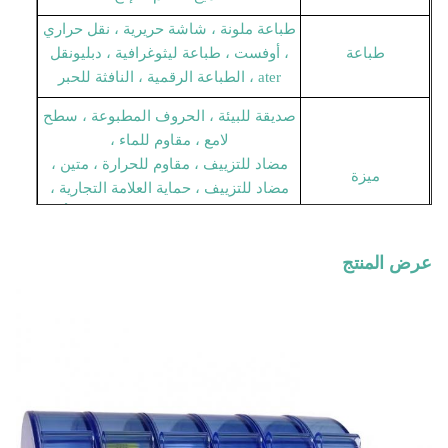
طباعة ملونة ، شاشة حريرية ، نقل حراري
طباعة
، أوفست ، طباعة ليثوغرافية ، دبليو
نقل
ater ، الطباعة الرقمية ، النافثة للحبر
صديقة للبيئة ، الحروف المطبوعة ، سطح
لامع ، مقاوم للماء ،
مضاد للتزييف ، مقاوم للحرارة ، متين ،
ميزة
مضاد للتزييف ، حماية العلامة التجارية ،
مقاوم للخدش ، مقاوم للماء ، ثلاثي الأبعاد
، قابل للإزالة
عرض المنتج
لاصق أولي قوي وعمر تخزين طويل ≥ 3
ميزة لاصقة
سنوات
التعبئة
شرنك لف + كرتون