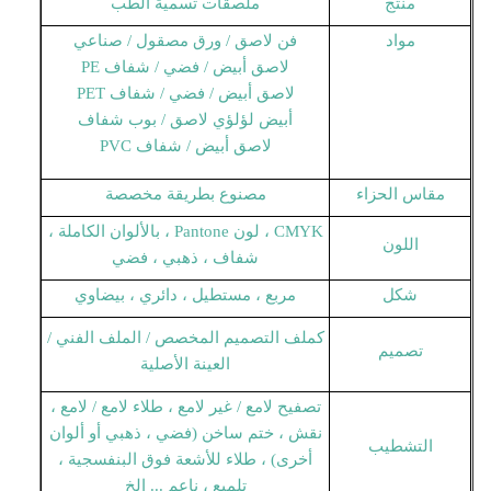
منتج
ملصقات تسمية الطب
مواد
فن لاصق / ورق مصقول / صناعي
لاصق أبيض / فضي / شفاف PE
لاصق أبيض / فضي / شفاف PET
أبيض لؤلؤي لاصق / بوب شفاف
لاصق أبيض / شفاف PVC
مقاس الحزاء
مصنوع بطريقة مخصصة
CMYK ، لون Pantone ، بالألوان الكاملة ،
اللون
شفاف ، ذهبي ، فضي
شكل
مربع ، مستطيل ، دائري ، بيضاوي
كملف التصميم المخصص / الملف الفني /
تصميم
العينة الأصلية
تصفيح لامع / غير لامع ، طلاء لامع / لامع ،
نقش ، ختم ساخن (فضي ، ذهبي أو ألوان
التشطيب
أخرى) ، طلاء للأشعة فوق البنفسجية ،
تلميع ، ناعم ... إلخ