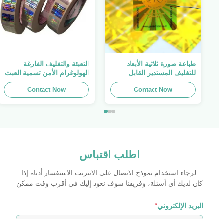
طباعة صورة ثلاثية الأبعاد
التعبئة والتغليف الفارغة
للتغليف المستدير القابل
الهولوغرام الأمن تسمية العبث
للطباعة ، الملصق الأصلي ،
واضح ملصق الهولوغرام شعار
Contact Now
صفائح لاصقة ذاتية اللصق
الليزر
Contact Now
اطلب اقتباس
الرجاء استخدام نموذج الاتصال على الانترنت الاستفسار أدناه إذا
كان لديك أي أسئلة، وفريقنا سوف نعود إليك في أقرب وقت ممكن
البريد الإلكتروني
*