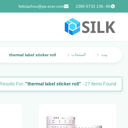
feliciazhou@pa.ecer.com
86--136 6733 2386
بيت
المنتجات
thermal label sticker roll
Results For:
"thermal label sticker roll"
- 27 Items Found