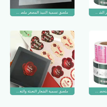
لشفاه ملصقات الفينيل الدائم القابلة للطباعة عبوة زجاجية
ملصق تسمية النبيذ المصغر ملصق أبيض غير لام
تحضرات التجميل ملصقات الزفاف المنتجات الكيميائية اليومية لمطهر الي
ملصق تسمية الشعار التعبئة والتغليف صديقة ل