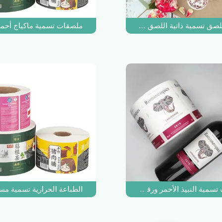
صق تسمية ذاتية اللصق لفة ملصقات فينيل مخصصة للجرار PVC PET
ملصقات تسمية ماكياج أحمر ا
تسمية النبيذ الأحمر ورقة ملصقات رقائق الذهب تنقش شخصية
الطباعة الحرارية تسمية مس