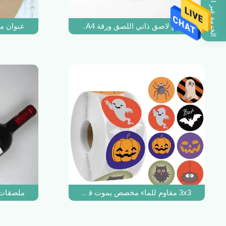
الخدمة عبر الإنترنت
ملصق لاصق ذاتي اللصق ورقة A4 قالب A3 ورق كرافت لامعة مستديرة الشحن
عنوان مل
3x3 مقاوم للماء مخصص يموت قطع الملصقات الثلاثية الأبعاد لفة لامعة قطع الأشعة فوق البنفسجية
ملصقات 