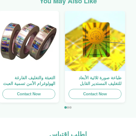
You May Also Like
طباعة صورة ثلاثية الأبعاد
التعبئة والتغليف الفارغة
للتغليف المستدير القابل
الهولوغرام الأمن تسمية العبث
للطباعة ، الملصق الأصلي ،
واضح ملصق الهولوغرام شعار
Contact Now
صفائح لاصقة ذاتية اللصق
الليزر
Contact Now
اطلب اقتباس