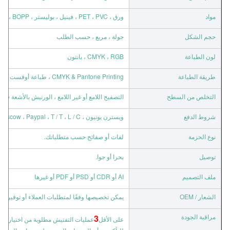
مواد
ورق ، PET ، PVC ، فينيل ، بوليستر ، PC ، PP ، PE ، BOPP ، ورق حراري
حجم الشكل
جولة ، مربع ، حسب الطلب
لون الطباعة
CMYK ، RGB ، بانتون
طريقة الطباعة
CMYK & Pantone Printing ، طباعة أوفست ، ختم ساخن ، طباعة الشاشة
التخلص من السطح
التصفيح اللامع أو غير اللامع ، الورنيش بالأشعة ف
شروط الدفع
ويسترن يونيون ، Escow ، Paypal ، T / T ، L / C ، إلخ.
نوع الحزمة
لفات أو صفائح حسب متطلباتك.
توصيل
بحرا أو جوا.
ملف التصميم
AI أو CDR أو PSD أو PDF أو غيرها
الشعار / OEM
يمكن تخصيصها وفقًا لمتطلبات العملاء أو توفيرها 
مراقبة الجودة
3
على الأقل
عمليات التفتيش مطلوبة من اختيار المواد