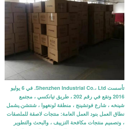
تأسست Shenzhen Industrial Co.، Ltd. في 6 يوليو
2016 وتقع في رقم 202 ، طريق تيانكسي ، مجتمع
شينخه ، شارع فوتشينج ، منطقة لونغهوا ، شنتشن.يشمل
نطاق العمل بنود العمل العامة: منتجات لاصقة للملصقات
، وتصميم منتجات مكافحة التزييف ، والبحث والتطوير