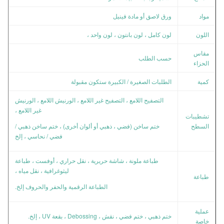
مواد
ورق لاصق أو مادة فينيل
اللون
لون كامل ، لون بانتون ، لون واحد ،
مقاس
حسب الطلب
الحزاء
كمية
الطلبات الصغيرة / الكبيرة ستكون مقبولة
التصفيح اللامع ، التصفيح غير اللامع ، الورنيش اللامع ، الورنيش
غير اللامع ،
تشطيبات
السطح
ختم ساخن (فضي ، ذهبي أو ألوان أخرى) ، ختم ساخن ذهبي /
فضي / نحاسي ، إلخ
طباعة ملونة ، شاشة حريرية ، نقل حراري ، أوفست ، طباعة
ليثوغرافية ، نقل مياه ،
طباعة
الطباعة الرقمية والحفر والحروف إلخ.
عملية
ختم ذهبي ، ختم فضي ، نقش ، Debossing ، بقعة UV ، إلخ.
خاصة