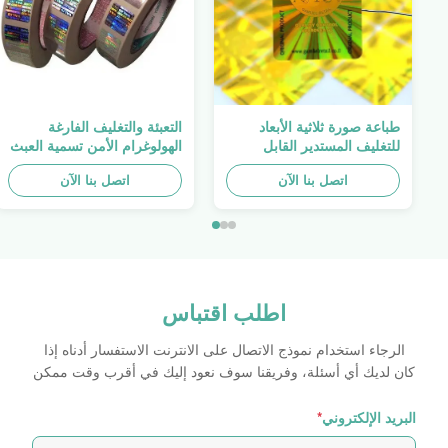
طباعة صورة ثلاثية الأبعاد
التعبئة والتغليف الفارغة
للتغليف المستدير القابل
الهولوغرام الأمن تسمية العبث
للطباعة ، الملصق الأصلي ،
واضح ملصق الهولوغرام شعار
اتصل بنا الآن
صفائح لاصقة ذاتية اللصق
الليزر
اتصل بنا الآن
اطلب اقتباس
الرجاء استخدام نموذج الاتصال على الانترنت الاستفسار أدناه إذا
كان لديك أي أسئلة، وفريقنا سوف نعود إليك في أقرب وقت ممكن
البريد الإلكتروني
*