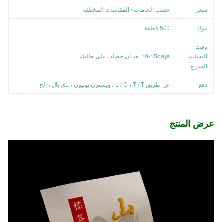
سعر
حسب الخامات / المقاسات المختلفة
موك
500 قطعة
وقت
التسليم
10-15days بعد أن حصلت على طلبك
السريع
دفع
عن طريق L / C ، T / T ، ويسترن يونيون ، باي بال ، إلخ
عرض المنتج