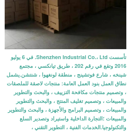
تأسست Shenzhen Industrial Co.، Ltd. في 6 يوليو
2016 وتقع في رقم 202 ، طريق تيانكسي ، مجتمع
شينخه ، شارع فوتشينج ، منطقة لونغهوا ، شنتشن.يشمل
نطاق العمل بنود العمل العامة: منتجات لاصقة للملصقات
، وتصميم منتجات مكافحة التزييف ، والبحث والتطوير
والمبيعات ، وتصميم تغليف المنتج ، والبحث والتطوير
والمبيعات ، وتصميم البرامج والأجهزة ، والبحث والتطوير
والمبيعات ؛التجارة الداخلية واستيراد وتصدير السلع
والتكنولوجيا.الخدمات الفنية ، التطوير التقني ،