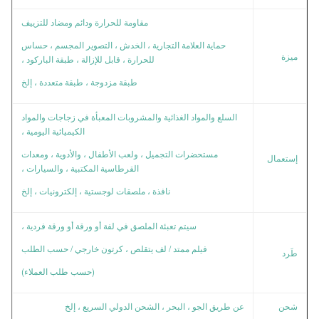
مقاومة للحرارة ودائم ومضاد للتزييف
حماية العلامة التجارية ، الخدش ، التصوير المجسم ، حساس
ميزة
للحرارة ، قابل للإزالة ، طبقة الباركود ،
طبقة مزدوجة ، طبقة متعددة ، إلخ
السلع والمواد الغذائية والمشروبات المعبأة في زجاجات والمواد
الكيميائية اليومية ،
مستحضرات التجميل ، ولعب الأطفال ، والأدوية ، ومعدات
إستعمال
القرطاسية المكتبية ، والسيارات ،
نافذة ، ملصقات لوجستية ، إلكترونيات ، إلخ
سيتم تعبئة الملصق في لفة أو ورقة أو ورقة فردية ،
فيلم ممتد / لف يتقلص ، كرتون خارجي / حسب الطلب
طَرد
(حسب طلب العملاء)
شحن
عن طريق الجو ، البحر ، الشحن الدولي السريع ، إلخ