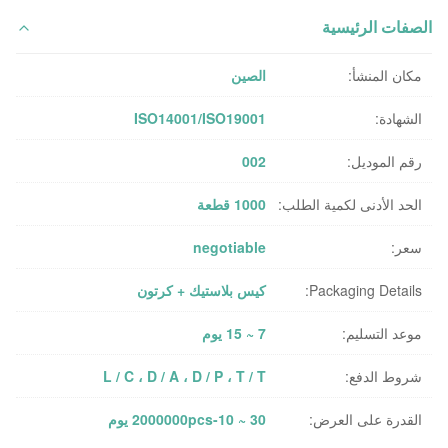
الصفات الرئيسية
مكان المنشأ:
الصين
الشهادة:
ISO14001/ISO19001
رقم الموديل:
002
الحد الأدنى لكمية الطلب:
1000 قطعة
سعر:
negotiable
Packaging Details:
كيس بلاستيك + كرتون
موعد التسليم:
7 ~ 15 يوم
شروط الدفع:
L / C ، D / A ، D / P ، T / T
القدرة على العرض:
2000000pcs-10 ~ 30 يوم