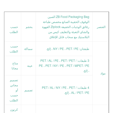
ZB Food Packaging Bag الصين
الوقوف الحقيبة الصانع مخصص طباعة
العنصر
رقائق الوجبات الخفيفة Ziplock القهوة
بحجم
حسب
والشاي التعبئة والتغليف كيس من
الطلب
البلاستيك مع سحاب قابل للإغلاق
حسب
طبقتان: NY / PE ، PET / PE ، إلخ.
سماكة
الطلب
3 طبقات: PET / AL / PE ، PET / PET /
متاح
PE ، PET / NY / PE ، PET / MPET / PE
عينة
مجانا
، إلخ.
مواد
تصميم
مجاني
4 طبقات: PET / AL / NY / PE ، PET /
تصميم
أو
AL / PET / PE ، إلخ.
حسب
الطلب
كرتون