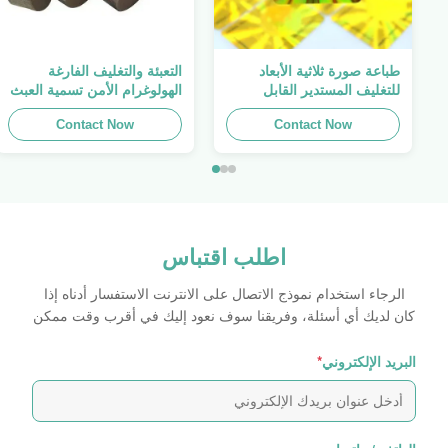
طباعة صورة ثلاثية الأبعاد
التعبئة والتغليف الفارغة
للتغليف المستدير القابل
الهولوغرام الأمن تسمية العبث
للطباعة ، الملصق الأصلي ،
واضح ملصق الهولوغرام شعار
Contact Now
صفائح لاصقة ذاتية اللصق
الليزر
Contact Now
اطلب اقتباس
الرجاء استخدام نموذج الاتصال على الانترنت الاستفسار أدناه إذا
كان لديك أي أسئلة، وفريقنا سوف نعود إليك في أقرب وقت ممكن
البريد الإلكتروني
*