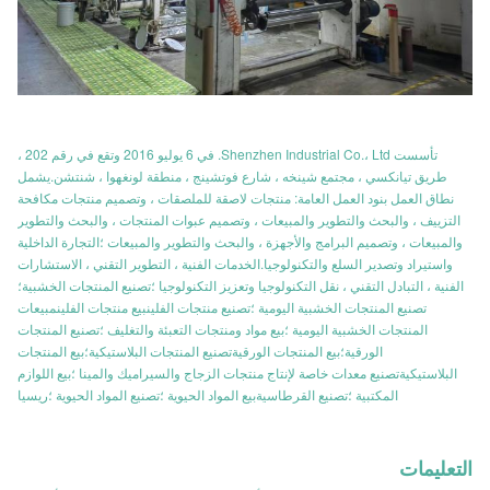
تأسست Shenzhen Industrial Co.، Ltd. في 6 يوليو 2016 وتقع في رقم 202 ،
طريق تيانكسي ، مجتمع شينخه ، شارع فوتشينج ، منطقة لونغهوا ، شنتشن.يشمل
نطاق العمل بنود العمل العامة: منتجات لاصقة للملصقات ، وتصميم منتجات مكافحة
التزييف ، والبحث والتطوير والمبيعات ، وتصميم عبوات المنتجات ، والبحث والتطوير
والمبيعات ، وتصميم البرامج والأجهزة ، والبحث والتطوير والمبيعات ؛التجارة الداخلية
واستيراد وتصدير السلع والتكنولوجيا.الخدمات الفنية ، التطوير التقني ، الاستشارات
الفنية ، التبادل التقني ، نقل التكنولوجيا وتعزيز التكنولوجيا ؛تصنيع المنتجات الخشبية؛
تصنيع المنتجات الخشبية اليومية ؛تصنيع منتجات الفلينبيع منتجات الفلينمبيعات
المنتجات الخشبية اليومية ؛بيع مواد ومنتجات التعبئة والتغليف ؛تصنيع المنتجات
الورقية؛بيع المنتجات الورقيةتصنيع المنتجات البلاستيكية؛بيع المنتجات
البلاستيكيةتصنيع معدات خاصة لإنتاج منتجات الزجاج والسيراميك والمينا ؛بيع اللوازم
المكتبية ؛تصنيع القرطاسيةبيع المواد الحيوية ؛تصنيع المواد الحيوية ؛ريسيا
التعليمات