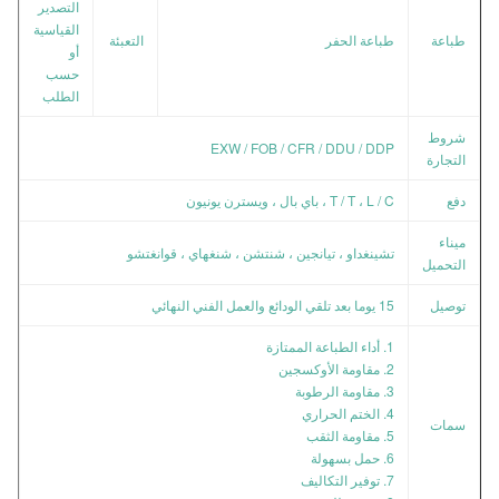
التصدير
القياسية
طباعة
طباعة الحفر
التعبئة
أو
حسب
الطلب
شروط
EXW / FOB / CFR / DDU / DDP
التجارة
دفع
T / T ، L / C ، باي بال ، ويسترن يونيون
ميناء
تشينغداو ، تيانجين ، شنتشن ، شنغهاي ، قوانغتشو
التحميل
توصيل
15 يوما بعد تلقي الودائع والعمل الفني النهائي
1. أداء الطباعة الممتازة
2. مقاومة الأوكسجين
3. مقاومة الرطوبة
4. الختم الحراري
سمات
5. مقاومة الثقب
6. حمل بسهولة
7. توفير التكاليف