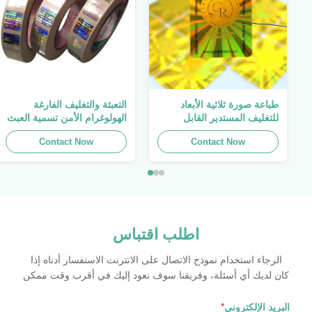
طباعة صورة ثلاثية الأبعاد
التعبئة والتغليف الفارغة
للتغليف المستدير القابل
الهولوغرام الأمن تسمية العبث
للطباعة ، الملصق الأصلي ،
واضح ملصق الهولوغرام شعار
Contact Now
صفائح لاصقة ذاتية اللصق
الليزر
Contact Now
اطلب اقتباس
الرجاء استخدام نموذج الاتصال على الانترنت الاستفسار أدناه إذا
كان لديك أي أسئلة، وفريقنا سوف نعود إليك في أقرب وقت ممكن
البريد الإلكتروني
*