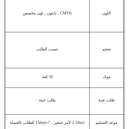
اللون
CMYK ، بانتون ، لون مخصص
بحجم
حسب الطلب
موك
50 لفة
طلب عينة
طلب عينة
موعد التسليم
2-5days لأمر صغير ، 7-15days للطلب بالجملة