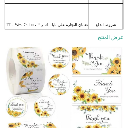
شروط الدفع
ضمان التجارة علي بابا ، TT ، West Onion ، Paypal
عرض المنتج
طريقة الشحن
النقل السريع والجوي والبحري والأرضي
يتقلص التغليف ، التعبئة الفردية ، التعبئة OEM ،
التعبئة الطبيعية في كيس مقاوم للماء
تفاصيل التعبئة
طباعة جيدة ذاتية اللصق شكرا لك لفة ورق
تغليف ملصق التسمية