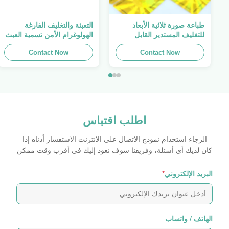
طباعة صورة ثلاثية الأبعاد
التعبئة والتغليف الفارغة
للتغليف المستدير القابل
الهولوغرام الأمن تسمية العبث
للطباعة ، الملصق الأصلي ،
واضح ملصق الهولوغرام شعار
Contact Now
صفائح لاصقة ذاتية اللصق
الليزر
Contact Now
اطلب اقتباس
الرجاء استخدام نموذج الاتصال على الانترنت الاستفسار أدناه إذا
كان لديك أي أسئلة، وفريقنا سوف نعود إليك في أقرب وقت ممكن
البريد الإلكتروني
*
الهاتف / واتساب