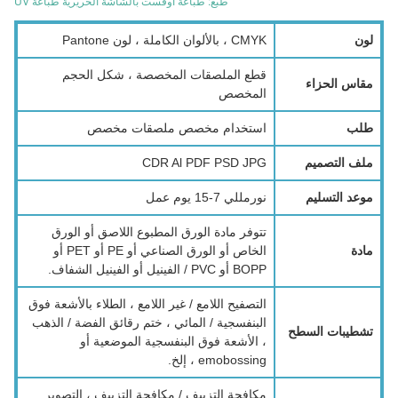
طبع: طباعة أوفست بالشاشة الحريرية طباعة UV
لون
CMYK ، بالألوان الكاملة ، لون Pantone
قطع الملصقات المخصصة ، شكل الحجم
مقاس الحزاء
المخصص
طلب
استخدام مخصص ملصقات مخصص
ملف التصميم
CDR Al PDF PSD JPG
موعد التسليم
نورمللي 7-15 يوم عمل
تتوفر مادة الورق المطبوع اللاصق أو الورق
مادة
الخاص أو الورق الصناعي أو PE أو PET أو
BOPP أو PVC / الفينيل أو الفينيل الشفاف.
التصفيح اللامع / غير اللامع ، الطلاء بالأشعة فوق
البنفسجية / المائي ، ختم رقائق الفضة / الذهب
تشطيبات السطح
، الأشعة فوق البنفسجية الموضعية أو
emobossing ، إلخ.
مكافحة التزييف / مكافحة التزييف ، التصوير