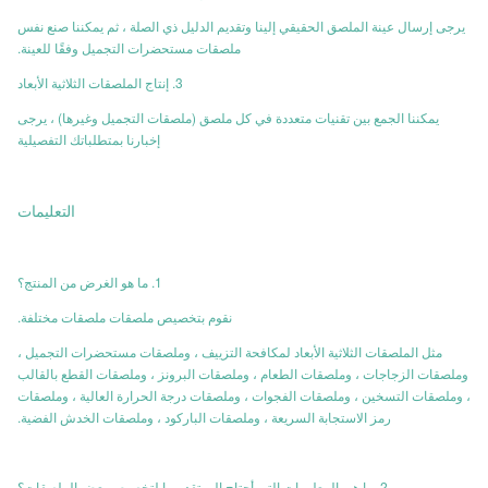
يرجى إرسال عينة الملصق الحقيقي إلينا وتقديم الدليل ذي الصلة ، ثم يمكننا صنع نفس
ملصقات مستحضرات التجميل وفقًا للعينة.
3. إنتاج الملصقات الثلاثية الأبعاد
يمكننا الجمع بين تقنيات متعددة في كل ملصق (ملصقات التجميل وغيرها) ، يرجى
إخبارنا بمتطلباتك التفصيلية
التعليمات
1. ما هو الغرض من المنتج؟
نقوم بتخصيص ملصقات ملصقات مختلفة.
مثل الملصقات الثلاثية الأبعاد لمكافحة التزييف ، وملصقات مستحضرات التجميل ،
وملصقات الزجاجات ، وملصقات الطعام ، وملصقات البرونز ، وملصقات القطع بالقالب
، وملصقات التسخين ، وملصقات الفجوات ، وملصقات درجة الحرارة العالية ، وملصقات
رمز الاستجابة السريعة ، وملصقات الباركود ، وملصقات الخدش الفضية.
2. ما هي المعلومات التي أحتاج إلى تقديمها لتخصيص بعض الملصقات؟