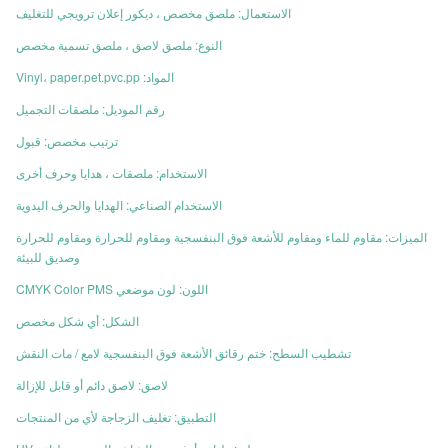
الاستعمال: ملصق مخصص ، ديكور إعلان ترويجي للتغليف
النوع: ملصق لاصق ، ملصق تسمية مخصص
المواد: Vinyl، paper.pet.pvc.pp
رقم الموديل: ملصقات التجميل
ترتيب مخصص: قبول
الاستخدام: ملصقات ، هدايا وحرف أخرى
الاستخدام الصناعي: الهدايا والحرف اليدوية
الميزات: مقاوم للماء ومقاوم للأشعة فوق البنفسجية ومقاوم للحرارة ومقاوم للحرارة
وصديق للبيئة
اللون: لون موضعي CMYK Color PMS
الشكل: أي شكل مخصص
تشطيب السطح: ختم رقائق الأشعة فوق البنفسجية لامع / مات النقش
لاصق: لاصق دائم أو قابل للإزالة
التطبيق: تغليف الزجاجة لأي من المنتجات