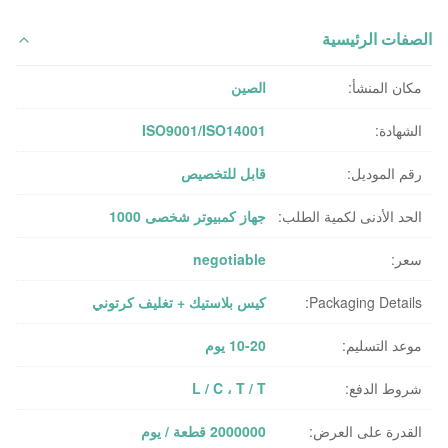
الصفات الرئيسية
مكان المنشأ:
الصين
الشهادة:
ISO9001/ISO14001
رقم الموديل:
قابل للتخصيص
الحد الأدنى لكمية الطلب:
جهاز كمبيوتر شخصى 1000
سعر:
negotiable
Packaging Details:
كيس بلاستيك + تغليف كرتوني
موعد التسليم:
10-20 يوم
شروط الدفع:
L / C ، T / T
القدرة على العرض:
2000000 قطعة / يوم