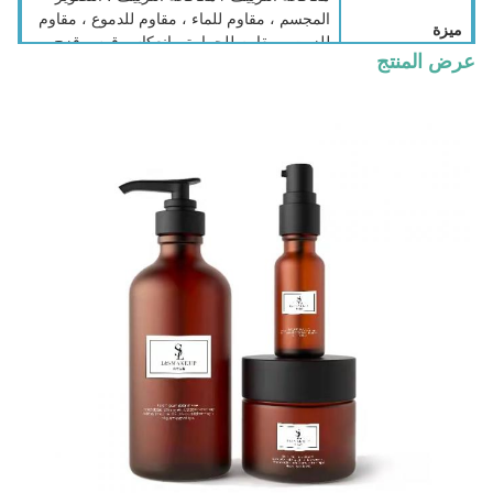
المجسم ، مقاوم للماء ، مقاوم للدموع ، مقاوم
ميزة
للزيت ، مقاوم للحرارة ، انعكاس قوس قزح ،
عرض المنتج
إلخ.
تصنيع المعدات
يقبل
الأصلية وأوديإم
قسط
T / T ، L / C ، باي بال ، ويسترن يونيون