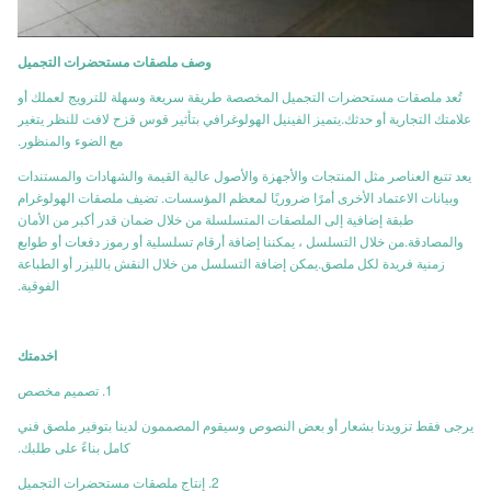
وصف ملصقات مستحضرات التجميل
تُعد ملصقات مستحضرات التجميل المخصصة طريقة سريعة وسهلة للترويج لعملك أو
علامتك التجارية أو حدثك.يتميز الفينيل الهولوغرافي بتأثير قوس قزح لافت للنظر يتغير
مع الضوء والمنظور.
يعد تتبع العناصر مثل المنتجات والأجهزة والأصول عالية القيمة والشهادات والمستندات
وبيانات الاعتماد الأخرى أمرًا ضروريًا لمعظم المؤسسات. تضيف ملصقات الهولوغرام
طبقة إضافية إلى الملصقات المتسلسلة من خلال ضمان قدر أكبر من الأمان
والمصادقة.من خلال التسلسل ، يمكننا إضافة أرقام تسلسلية أو رموز دفعات أو طوابع
زمنية فريدة لكل ملصق.يمكن إضافة التسلسل من خلال النقش بالليزر أو الطباعة
الفوقية.
ا
خدمتك
1. تصميم مخصص
يرجى فقط تزويدنا بشعار أو بعض النصوص وسيقوم المصممون لدينا بتوفير ملصق فني
كامل بناءً على طلبك.
2. إنتاج ملصقات مستحضرات التجميل