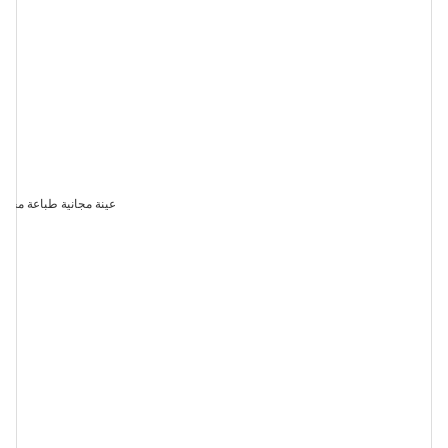
عينة مجانية طباعة مخصصة رائحة برهان 