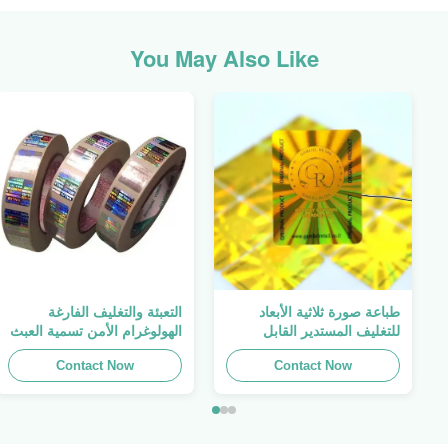
You May Also Like
طباعة صورة ثلاثية الأبعاد
التعبئة والتغليف الفارغة
للتغليف المستدير القابل
الهولوغرام الأمن تسمية العبث
للطباعة ، الملصق الأصلي ،
واضح ملصق الهولوغرام شعار
Contact Now
صفائح لاصقة ذاتية اللصق
الليزر
Contact Now