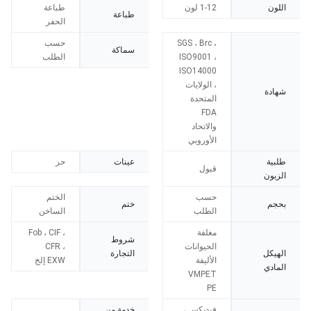
اللون
1-12 لون
طباعة
طباعة
الحفر
SGS ، Brc ،
حسب
سماكة
ISO9001 ،
الطلب
ISO14000
، الولايات
شهادة
المتحدة
FDA
والاتحاد
الأوروبي
طلبية
عينات
حر
قبول
الزبون
حسب
الختم
بحجم
ختم
الطلب
الساخن
مغلفة
Fob ، CIF ،
شروط
الحيوانات
CFR ،
الهيكل
التجارة
الأليفة
EXW إلخ
المادي
VMPET
PE
فيديكس ،
خدمة من