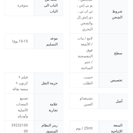
يو بي إس ،
الباب الى
متوفرة
شروط
تي ان تي ،
الباب
الشحن
دي إتش إل
والشحن
البحري
لامع / مات
موعد
10-15 يومًا
/ الأشعة
التسليم
فوق
سطح
البنفسجية
/ ختم
الساخنة
حسب
فيلم +
تخصيص
الطلب
حزمة النقل
كرتون +
منصة نقالة
تشينغداو
تصنيع
أصل
الصين
علامة
المعدات
تجارية
الأصلية
وأوديإم
السعة
رمز النظام
39232100
25mt / يوم
الإنتاجية
المنسق
00