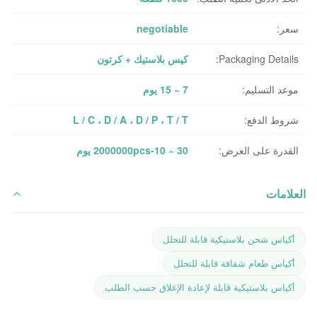
سعر:
negotiable
Packaging Details:
كيس بلاستيك + كرتون
موعد التسليم:
7 ~ 15 يوم
شروط الدفع:
L / C ، D / A ، D / P ، T / T
القدرة على العرض:
2000000pcs-10 ~ 30 يوم
العلامات
أكياس شحن بلاستيكية قابلة للتحلل
أكياس طعام شفافة قابلة للتحلل
أكياس بلاستيكية قابلة لإعادة الإغلاق حسب الطلب