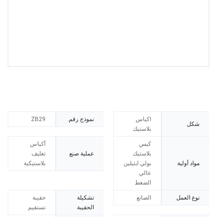
اكياس
نموذج رقم.
ZB29
شكل
بلاستيك
كيس
أكياس
بلاستيك
عملية صنع
تغليف
مواد أولية
بولي ايثيلين
بلاستيكية
عالي
الضغط
نوع العمل
الصانع
تشكيلة
حقيبة
الحقيبة
تستقيم