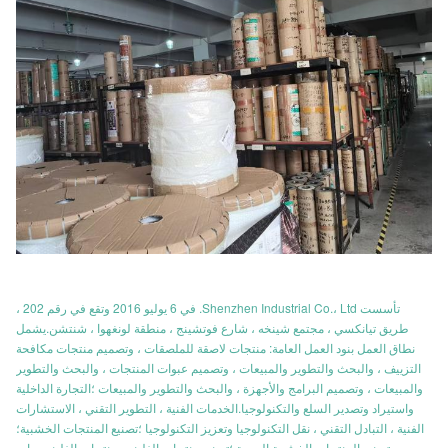
تأسست Shenzhen Industrial Co.، Ltd. في 6 يوليو 2016 وتقع في رقم 202 ،
طريق تيانكسي ، مجتمع شينخه ، شارع فوتشينج ، منطقة لونغهوا ، شنتشن.يشمل
نطاق العمل بنود العمل العامة: منتجات لاصقة للملصقات ، وتصميم منتجات مكافحة
التزييف ، والبحث والتطوير والمبيعات ، وتصميم عبوات المنتجات ، والبحث والتطوير
والمبيعات ، وتصميم البرامج والأجهزة ، والبحث والتطوير والمبيعات ؛التجارة الداخلية
واستيراد وتصدير السلع والتكنولوجيا.الخدمات الفنية ، التطوير التقني ، الاستشارات
الفنية ، التبادل التقني ، نقل التكنولوجيا وتعزيز التكنولوجيا ؛تصنيع المنتجات الخشبية؛
تصنيع المنتجات الخشبية اليومية ؛تصنيع منتجات الفلينبيع منتجات الفلينمبيعات