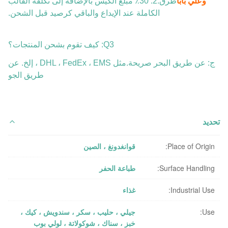
وعلي بابا
طرق.2. 30٪ مبلغ الكيس بالإضافة إلى تكلفة القالب
الكاملة عند الإيداع والباقي كرصيد قبل الشحن.
Q3: كيف تقوم بشحن المنتجات؟
ج: عن طريق البحر صريحة.مثل DHL ، FedEx ، EMS ، إلخ. عن
طريق الجو
تحديد
Place of Origin:
قوانغدونغ ، الصين
Surface Handling:
طباعة الحفر
Industrial Use:
غذاء
Use:
جيلي ، حليب ، سكر ، سندويش ، كيك ،
خبز ، سناك ، شوكولاتة ، لولي بوب