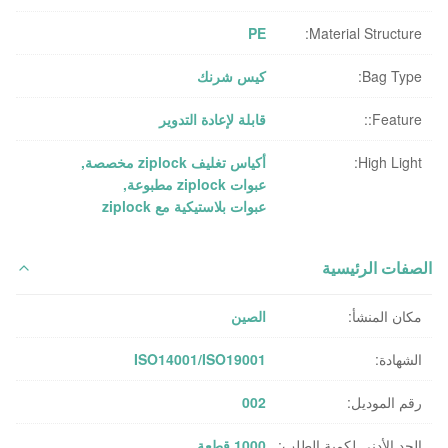
PE
Material Structure:
Bag Type:
كيس شرنك
Feature::
قابلة لإعادة التدوير
High Light:
أكياس تغليف ziplock مخصصة
,
عبوات ziplock مطبوعة
,
عبوات بلاستيكية مع ziplock
الصفات الرئيسية
مكان المنشأ:
الصين
الشهادة:
ISO14001/ISO19001
رقم الموديل:
002
الحد الأدنى لكمية الطلب:
1000 قطعة