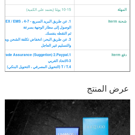
المهلة
10-15 يومًا (يعتمد على الكمية)
شحنة iterm
الوصول إلى مطار الوجهة بسرعة
ثم التقطه بنفسك.
والتسليم غير العاجل
دفع iterm
1.Alibaba Trade Assurance (Suggetion) 2.Paypal (مع أموالك في أمان ، عملك في أمان)
3-الاتحاد الغربي
4.T / T (التحويل المصرفي ، التحويل البنكي)
عرض المنتج