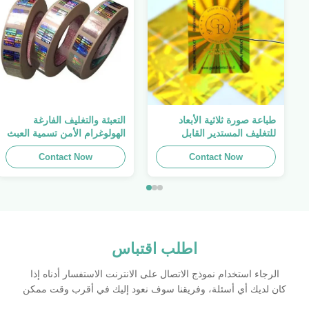
طباعة صورة ثلاثية الأبعاد
التعبئة والتغليف الفارغة
للتغليف المستدير القابل
الهولوغرام الأمن تسمية العبث
للطباعة ، الملصق الأصلي ،
واضح ملصق الهولوغرام شعار
Contact Now
صفائح لاصقة ذاتية اللصق
الليزر
Contact Now
اطلب اقتباس
الرجاء استخدام نموذج الاتصال على الانترنت الاستفسار أدناه إذا
كان لديك أي أسئلة، وفريقنا سوف نعود إليك في أقرب وقت ممكن