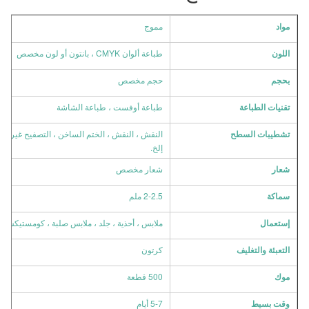
مموج
مواد
اللون
طباعة ألوان CMYK ، بانتون أو لون مخصص
بحجم
حجم مخصص
تقنيات الطباعة
طباعة أوفست ، طباعة الشاشة
تشطيبات السطح
النقش ، النقش ، الختم الساخن ، التصفيح غير اللام
إلخ.
شعار
شعار مخصص
سماكة
2-2.5 ملم
إستعمال
ملابس ، أحذية ، جلد ، ملابس صلبة ، كومستيكس ، حق
التعبئة والتغليف
كرتون
موك
500 قطعة
وقت بسيط
5-7 أيام