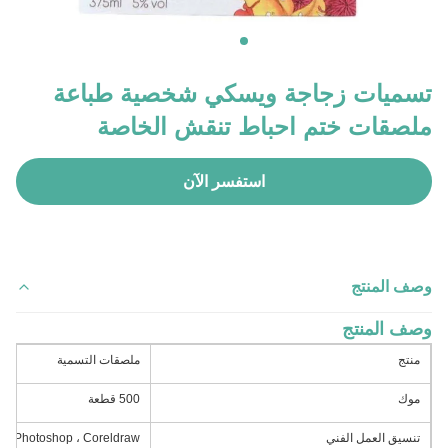
تسميات زجاجة ويسكي شخصية طباعة
ملصقات ختم احباط تنقش الخاصة
استفسر الآن
وصف المنتج
وصف المنتج
منتج
ملصقات التسمية
موك
500 قطعة
تنسيق العمل الفني
، PDF ، Photoshop ، Coreldraw