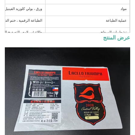
مواد
ورق ، بولي كلوريد الفينيل ، فينيل ، مطاط
عملية الطباعة
الطباعة الرقمية ، ختم الذه
تشطيبات السطح
طلاء غير لامع ، التصفيح اللا
عرض المنتج
اللامع ، التلميع اللامع
اللون
CMYK ، لون Pantone ، بالألوان الكاملة ، 1-12 لونًا
الحجم / الشعار / الشكل
حسب الطلب
التعبئة
صندوق ورقي