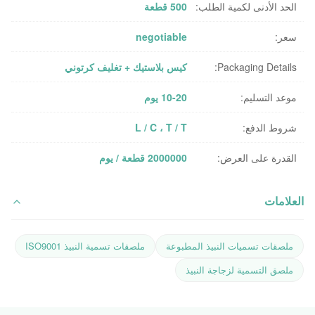
الحد الأدنى لكمية الطلب:
500 قطعة
سعر:
negotiable
Packaging Details:
كيس بلاستيك + تغليف كرتوني
موعد التسليم:
10-20 يوم
شروط الدفع:
L / C ، T / T
القدرة على العرض:
2000000 قطعة / يوم
العلامات
ملصقات تسميات النبيذ المطبوعة
ملصقات تسمية النبيذ ISO9001
ملصق التسمية لزجاجة النبيذ