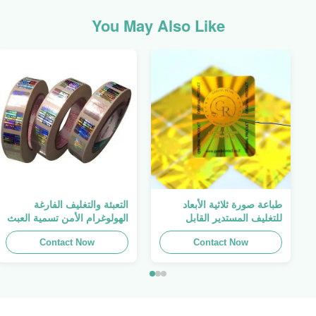
You May Also Like
طباعة صورة ثلاثية الأبعاد
التعبئة والتغليف الفارغة
للتغليف المستدير القابل
الهولوغرام الأمن تسمية العبث
للطباعة ، الملصق الأصلي ،
واضح ملصق الهولوغرام شعار
Contact Now
صفائح لاصقة ذاتية اللصق
الليزر
Contact Now