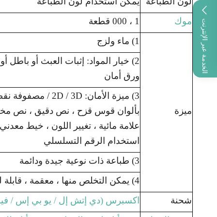
لون الطباعة
يمكن استخدام لون الطباعة
موك
1 ، 000 قطعة
الخدمة عبر الإنترنت
1) ماء ولزج
2) خيار المواد: إثبات العبث أو باطل أو
ورق أمان
3) ميزة الأمان: 2D / 3D
ميزة
بألوان قوس قزح ، نص دقيق ، نص مخف
علامة مائية ، تغيير اللون ، خيط معدن
استخدام الرقم التسلسلي
3) طباعة ذات نوعية جيدة ودائمة
4) يمكن التخلص منها ، معقمة ، قابلة للتحلل الحيوي ، معاد تدويرها.
شحنة
اكسبرس (دي إتش إل / يو بي إس / ف