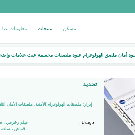
مسكن
منتجات
معلومات عنا
وة أمان ملصق الهولوغرام عبوة ملصقات مجسمة عبث علامات واضحة ملمع
تحديد
إبراز:
ملصقات الهولوغرام الأمنية
,
ملصقات الأمان الثلاثي
Usage::
فيلم زخرفي ، في
، قماش ، سلعة ،