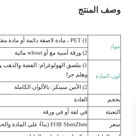
وصف المنتج
1) PET ، مادة لاصقة دائمة أو مادة مقاومة للعبث
مواد
2) ورقة أمنية مع أو whout مائية
1) ملصق الهولوغرام: الفضة والذهب وا
وهلم جرا
لون المادة
2) الأمن سيتكر: بالألوان الكاملة
بحجم
العادة
التعبئة
في لفة أو في ورقة
سعر
FOB ShenZhen (بناءً على المادة والحجم واللون والكمية)