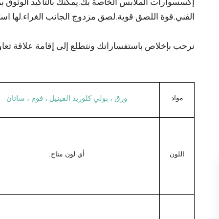
إكسسوارات الملابس الخاصة بك.يمكنك بالتأكيد الوثوق بمرا
الفني.قوة اللصق قوية.لصق مزدوج الجانب الغراء.لها است
نرحب بإخلاص باستفساراتك ونتطلع إلى إقامة علاقة تعاو
مواد
ورق ، بولي كلوريد الفينيل ، فوم ، ساتان
اللون
أي لون متاح.