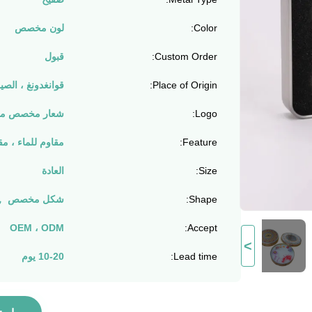
Color:
لون مخصص
Custom Order:
قبول
Place of Origin:
قوانغدونغ ، الصي
Logo:
شعار مخصص مق
Feature:
مقاوم للماء ، مق
Size:
العادة
Shape:
شكل مخصص ， 5-7 أيا
OEM ، ODM
Accept:
>
Lead time:
10-20 يوم