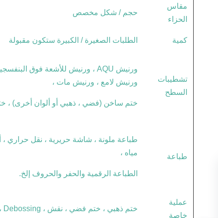
مقاس
حجم / شكل مخصص
الحزاء
كمية
الطلبات الصغيرة / الكبيرة ستكون مقبولة
ورنيش AQU ، ورنيش للأشعة فوق البن
تشطيبات
ورنيش لامع ، ورنيش مات ،
السطح
ختم ساخن (فضي ، ذهبي أو ألوان أخرى) ، خت
طباعة ملونة ، شاشة حريرية ، نقل حراري ، أ
مياه ،
طباعة
الطباعة الرقمية والحفر والحروف إلخ.
عملية
ختم ذهبي ، ختم فضي ، نقش ، Debossing ، بقعة UV ، إلخ.
خاصة