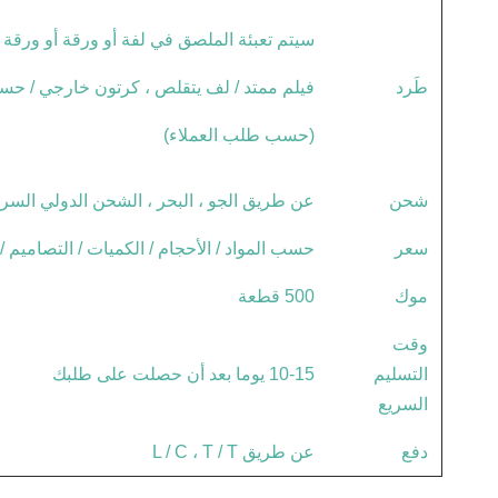
سيتم تعبئة الملصق في لفة أو ورقة أو ورقة ف
طَرد
فيلم ممتد / لف يتقلص ، كرتون خارجي / ح
(حسب طلب العملاء)
شحن
عن طريق الجو ، البحر ، الشحن الدولي السريع
سعر
حسب المواد / الأحجام / الكميات / التصاميم /
موك
500 قطعة
وقت
التسليم
10-15 يوما بعد أن حصلت على طلبك
السريع
دفع
عن طريق L / C ، T / T