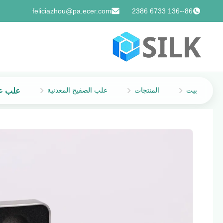
feliciazhou@pa.ecer.com
86--136 6733 2386
بيت
المنتجات
علب الصفيح المعدنية
علب عل