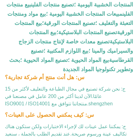
المنتجات الخشبية اليومية ؛تصنيع منتجات الفلينبيع منتجات
الفلينمبيعات المنتجات الخشبية اليومية ؛بيع مواد ومنتجات
التعبئة والتغليف ؛تصنيع المنتجات الورقية؛بيع المنتجات
الورقيةتصنيع المنتجات البلاستيكية؛بيع المنتجات
البلاستيكيةتصنيع معدات خاصة لإنتاج منتجات الزجاج
والسيراميك والمينا ؛بيع اللوازم المكتبية ؛تصنيع
القرطاسيةبيع المواد الحيوية ؛تصنيع المواد الحيوية ؛بحث
وتطوير تكنولوجيا المواد الجديدة
س: هل أنت منتج أم شركة تجارية؟
ج: نحن شركة تصنيع في مجال الطباعة والتغليف لأكثر من 15
عامًا.الآن لدينا أكثر من 200 عامل في مصنعنا في
shengzhen.منتجاتنا تتوافق مع ISO9001 / ISO14001
س: كيف يمكنني الحصول على العينات؟
ج: يمكننا عمل عينات لك لإجراء الاختبارات ولكن ستكون هناك
تكاليف عينة ورسوم صريحة.عند تقديم الطلب بالجملة ، سنعيد