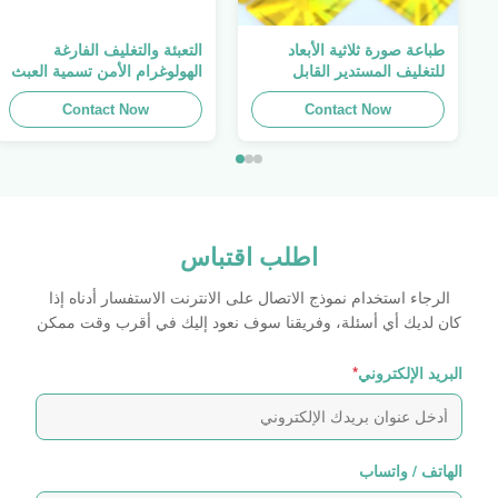
طباعة صورة ثلاثية الأبعاد
التعبئة والتغليف الفارغة
للتغليف المستدير القابل
الهولوغرام الأمن تسمية العبث
للطباعة ، الملصق الأصلي ،
واضح ملصق الهولوغرام شعار
Contact Now
صفائح لاصقة ذاتية اللصق
الليزر
Contact Now
اطلب اقتباس
الرجاء استخدام نموذج الاتصال على الانترنت الاستفسار أدناه إذا
كان لديك أي أسئلة، وفريقنا سوف نعود إليك في أقرب وقت ممكن
البريد الإلكتروني
*
الهاتف / واتساب