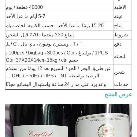
الاهلية
40000 قطعة / يوم
عينة
5-7 أيام ما عدا الأحد
إنتاج
15-20 يومًا ما عدا الأحد ، حسب الكمية الخاصة بك
شروط
إيداع 30٪ مقدما ، 70٪ قبل الشحن
دفع
T / T ، ويسترن يونيون ، باي بال ، L / C.
1PCS / بوليباغ ، 100pcs / bigbag ، 300pcs / Ctn ،
التعبئة
حجم Ctn: 37X20X14cm 15kg / ctn
عن طريق البحر / الجو / السريع بعد 12 يومًا من استلام
شحن
الرصيد.بواسطة DHL / FedEx / UPS / TNT ....
خدمات
وعد برد على مدار 24 ساعة واستبدال البضائع مجانًا
عرض المنتج