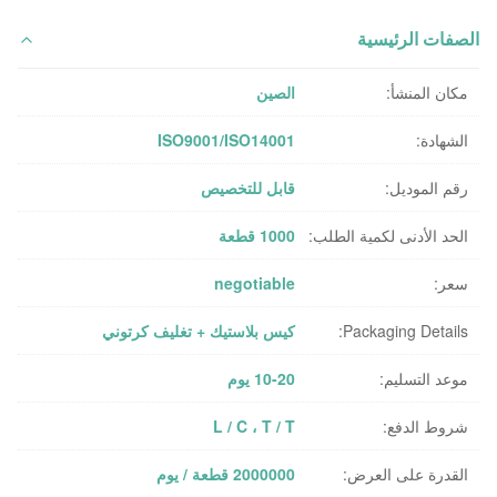
الصفات الرئيسية
مكان المنشأ:
الصين
الشهادة:
ISO9001/ISO14001
رقم الموديل:
قابل للتخصيص
الحد الأدنى لكمية الطلب:
1000 قطعة
سعر:
negotiable
Packaging Details:
كيس بلاستيك + تغليف كرتوني
موعد التسليم:
10-20 يوم
شروط الدفع:
L / C ، T / T
القدرة على العرض:
2000000 قطعة / يوم