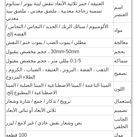
العتيقة / خمر ثلاثية الأبعاد تنقش لينة بيوتر / ستانوم
اسم
تسمية زجاجة معدنية ، ملصق معدني ، ملصق نبيذ
العنصر
معدني
الألومنيوم / سبائك الزنك / الحديد / النحاس / النحاس /
مواد
الفضة إلخ.
معالجة
مطلي / يموت الصب / يموت ختم / النقش
بحجم
30mm-50mm ، حجم مخصص مقبول
سماكة
0.1-5 مللي متر ، حجم مخصص مقبول
الذهب ، الفضة ، البرونز ، العتيقة ، الضباب ، الكروم ،
تصفيح
الطلاء المزدوج
المينا الناعمة / المينا الاصطناعية / المينا الصلبة / المينا
اللون
الاصطناعية / المطبوع إلخ.
إستعمال
ترويج / تذكار / جمع / شارة وشعار
تصميم
ثلاثي الأبعاد أو ثنائي الأبعاد
الجانب
نص وشعار نقش عادي / غير لامع / ليزر
الخلفي
موك
100 قطعة