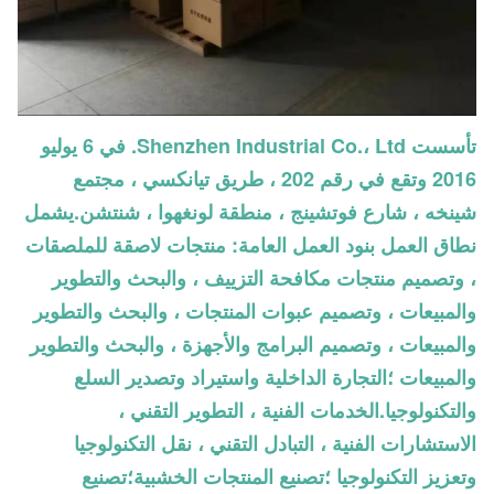
تأسست Shenzhen Industrial Co.، Ltd. في 6 يوليو
2016 وتقع في رقم 202 ، طريق تيانكسي ، مجتمع
شينخه ، شارع فوتشينج ، منطقة لونغهوا ، شنتشن.يشمل
نطاق العمل بنود العمل العامة: منتجات لاصقة للملصقات
، وتصميم منتجات مكافحة التزييف ، والبحث والتطوير
والمبيعات ، وتصميم عبوات المنتجات ، والبحث والتطوير
والمبيعات ، وتصميم البرامج والأجهزة ، والبحث والتطوير
والمبيعات ؛التجارة الداخلية واستيراد وتصدير السلع
والتكنولوجيا.الخدمات الفنية ، التطوير التقني ،
الاستشارات الفنية ، التبادل التقني ، نقل التكنولوجيا
وتعزيز التكنولوجيا ؛تصنيع المنتجات الخشبية؛تصنيع