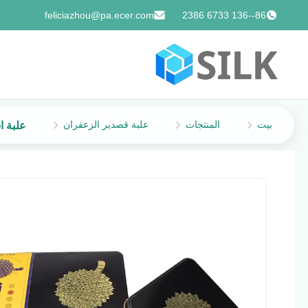
feliciazhou@pa.ecer.com
86--136 6733 2386
بيت
المنتجات
علبة قصدير الزعفران
علبة اسطوا