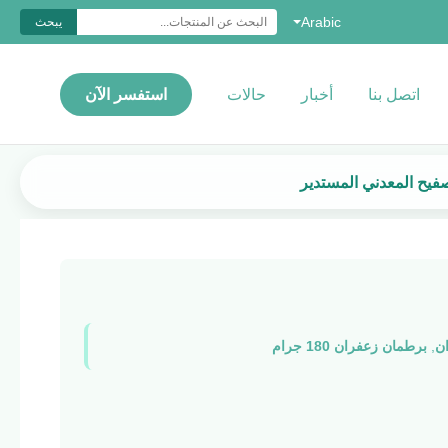
Arabic
يبحث
اتصل بنا
أخبار
حالات
استفسر الآن
ن
,
برطمان زعفران 180 جرام