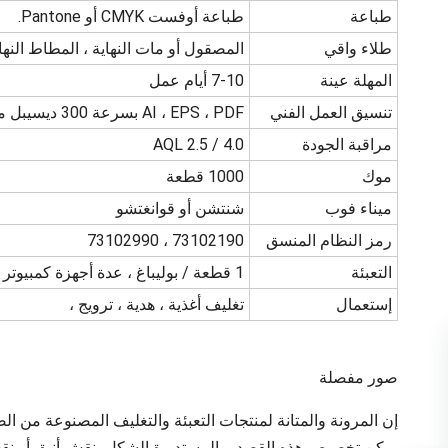
طباعة
طباعة أوفست CMYK أو Pantone.
طلاء واقي
المصقول أو مات النهاية ، المطاط النهاية
المهلة عينة
7-10 أيام عمل
تنسيق العمل الفني
AI ، EPS ، PDF بسرعة 300 ديسيبل متوحد الخواص.
مراقبة الجودة
AQL 2.5 / 4.0
موك
1000 قطعة
ميناء فوب
شنتشن أو قوانغتشو
رمز النظام المنسق
73102190 ، 73102990
التعبئة
1 قطعة / بوليباغ ، عدة أجهزة كمبيوتر في الكرتون ، أو حسب الطلب
إستعمال
تغليف أغذية ، هدية ، ترويج ،
صور مفصلة
إن المرونة والمتانة لمنتجات التعبئة والتغليف المصنوعة من الص
يمكن تخصيص هذه القصدير المستديرة الشكل بنقش أنيق أو نق