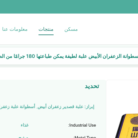
مسكن
منتجات
معلومات عنا
نة الزعفران الأبيض علبة لطيفة يمكن طباعتها 180 جرامًا من الصفيح المعدني المستدير
تحديد
إبراز:
علبة قصدير زعفران أبيض
,
أسطوانة علبة زعفرا
Industrial Use:
غذاء
Metal Type:
صفيح