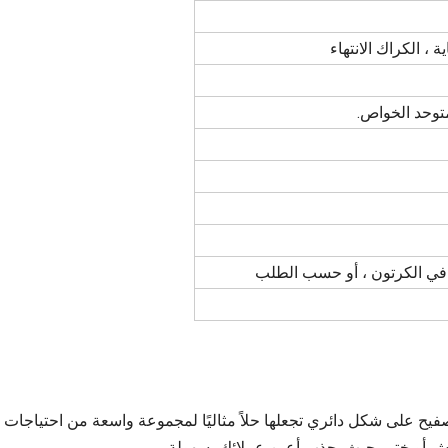
 ، الكراك الانتهاء
فيح على شكل دائري تجعلها حلاً مثاليًا لمجموعة واسعة من احتياجات ال
ش أو ختم بحيث يجذب أعين عملائك بسهولة.