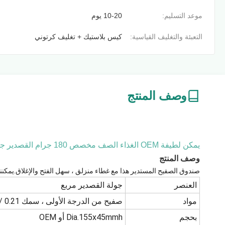
موعد التسليم:
10-20 يوم
التعبئة والتغليف القياسية:
كيس بلاستيك + تغليف كرتوني
وصف المنتج
يمكن لطيفة OEM الغذاء الصف مخصص 180 جرام القصدير جولة معدن صفيح مربع المطبوعة اسطوانة الشاي الأبيض القصدير القهوة القصدير
وصف المنتج
صندوق الصفيح المستدير هذا مع غطاء منزلق ، سهل الفتح والإغلاق.يمكنن
العنصر
جولة القصدير مربع
مواد
صفيح من الدرجة الأولى ، سمك 0.21 / 0.23 / 0.25 / 0.28 مم لاختيارك
بحجم
Dia.155x45mmh أو OEM