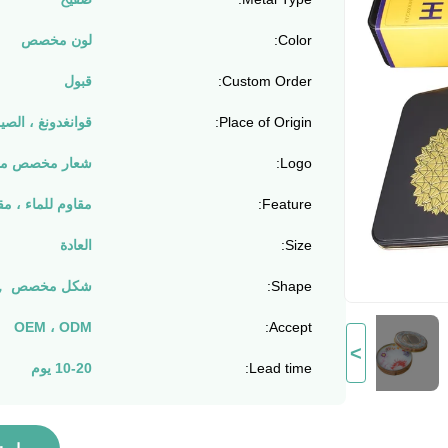
Color:
لون مخصص
Custom Order:
قبول
Place of Origin:
قوانغدونغ ، الصي
Logo:
شعار مخصص مق
Feature:
مقاوم للماء ، مق
Size:
العادة
Shape:
شكل مخصص ， 5-7 أيا
OEM ، ODM
Accept:
>
Lead time:
10-20 يوم