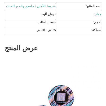
اسم المنتج:
شريط الأمان / ملصق واضح للعبث
مواد:
حيوان أليف
بحجم:
حسب الطلب
سماكة:
25 ش / 50 ش
الطباعة السطحية (شعار أو نص):
متوفرة
رسالة مخفية:
VOIDOPEN أو باطل أو مخصص
عرض المنتج
اللون:
إد ، أزرق ، أصفر ، إلخ.
موك:
5000 قطعة