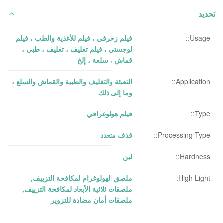
تحديد
Usage::
فيلم زخرفي ، فيلم للأغذية والطب ، فيلم
لوجستي ، فيلم تغليف ، تغليف ، طبي ،
قماش ، سلعة ، إلخ
Application::
التعبئة والتغليف والطبية والقماش والسلع ،
وما إلى ذلك
Type::
فيلم هولوغرافي
Processing Type::
قذف متعدد
Hardness::
لين
High Light:
ملصق الهولوغرام لمكافحة التزييف
,
ملصقات ثلاثية الأبعاد لمكافحة التزييف
,
ملصقات أمان مضادة للتزوير