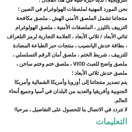
نحن المورد المهنية لملصقات الهولوغرام في الصين ؛
منتجاتنا تشمل الملصق الأمني ​​الهش ، ملصق مكافحة
التزييف بالليزر ، الملصقات الأمنية ، ملصق الهولوغرام
ثنائي الأبعاد / ثلاثي الأبعاد ، العلامة التجارية لرمز التلغراف
، بطاقة خدش اليانصيب ، منتجات حبر الطباعة المضادة
للتزييف ، شريط الختم ، ملصق أمان الرقم التسلسلي ،
ملصق واضح للعبث VIOD ، ملصق ختم وختم ساخن ،
ملصق خدش ثلاثي الأبعاد ؛
يتم تصدير منتجاتنا إلى أوروبا وأمريكا الشمالية وأمريكا
الجنوبية وأفريقيا والعديد من البلدان في آسيا وجميع أنحاء
العالم.
لا تتردد في الاتصال بنا للحصول على التفاصيل ، مرحبا!
التعليمات