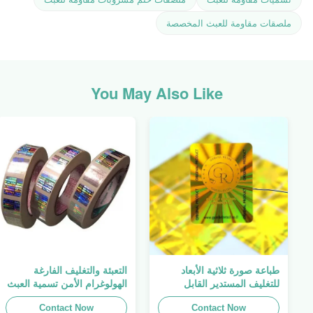
ملصقات مقاومة للعبث المخصصة
You May Also Like
طباعة صورة ثلاثية الأبعاد
التعبئة والتغليف الفارغة
للتغليف المستدير القابل
الهولوغرام الأمن تسمية العبث
للطباعة ، الملصق الأصلي ،
واضح ملصق الهولوغرام شعار
Contact Now
صفائح لاصقة ذاتية اللصق
الليزر
Contact Now