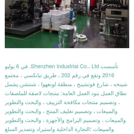
تأسست Shenzhen Industrial Co.، Ltd. في 6 يوليو
2016 وتقع في رقم 202 ، طريق تيانكسي ، مجتمع
شينخه ، شارع فوتشينج ، منطقة لونغهوا ، شنتشن.يشمل
نطاق العمل بنود العمل العامة: منتجات لاصقة للملصقات
، وتصميم منتجات مكافحة التزييف ، والبحث والتطوير
والمبيعات ، وتصميم تغليف المنتج ، والبحث والتطوير
والمبيعات ، وتصميم البرامج والأجهزة ، والبحث والتطوير
والمبيعات ؛التجارة الداخلية واستيراد وتصدير السلع