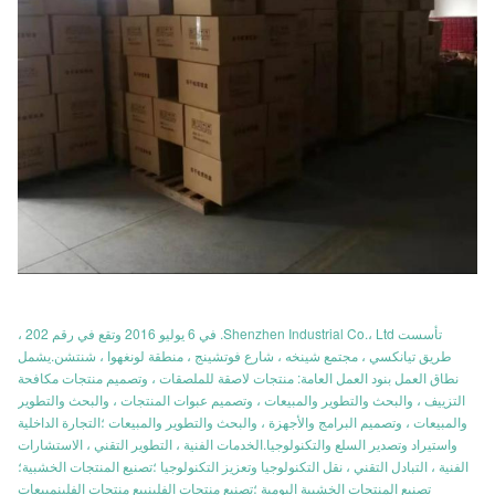
تأسست Shenzhen Industrial Co.، Ltd. في 6 يوليو 2016 وتقع في رقم 202 ،
طريق تيانكسي ، مجتمع شينخه ، شارع فوتشينج ، منطقة لونغهوا ، شنتشن.يشمل
نطاق العمل بنود العمل العامة: منتجات لاصقة للملصقات ، وتصميم منتجات مكافحة
التزييف ، والبحث والتطوير والمبيعات ، وتصميم عبوات المنتجات ، والبحث والتطوير
والمبيعات ، وتصميم البرامج والأجهزة ، والبحث والتطوير والمبيعات ؛التجارة الداخلية
واستيراد وتصدير السلع والتكنولوجيا.الخدمات الفنية ، التطوير التقني ، الاستشارات
الفنية ، التبادل التقني ، نقل التكنولوجيا وتعزيز التكنولوجيا ؛تصنيع المنتجات الخشبية؛
تصنيع المنتجات الخشبية اليومية ؛تصنيع منتجات الفلينبيع منتجات الفلينمبيعات