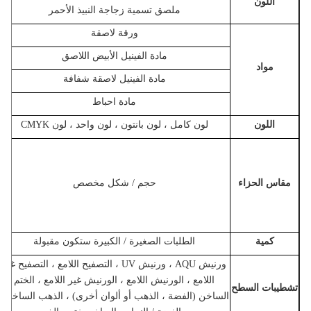
اللون
ملصق تسمية زجاجة النبيذ الأحمر
ورقة لاصقة
مادة الفينيل الأبيض اللاصق
مواد
مادة الفينيل لاصقة شفافة
مادة احباط
اللون
لون كامل ، لون بانتون ، لون واحد ، لون CMYK
مقاس الحزاء
حجم / شكل مخصص
كمية
الطلبات الصغيرة / الكبيرة ستكون مقبولة
ورنيش AQU ، ورنيش UV ، التصفيح اللامع ، التصفيح غير
اللامع ، الورنيش اللامع ، الورنيش غير اللامع ، الختم
تشطيبات السطح
الساخن (الفضة ، الذهب أو ألوان أخرى) ، الذهب الساخن /