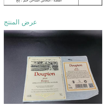
الفضة / النحاس الساخن ختم ، إلخ
الطباعة الملونة ، الشاشة الحريرية ، النقل الحراري ،
طباعة
الأوفست ، الطباعة الحجرية ، نقل المياه ، الطباعة الرقمية
عرض المنتج
، الحفر ، طباعة الحروف إلخ.
عملية خاصة
ختم ذهبي ، ختم فضي ، نقش ، Debossing ، بقعة UV ، إلخ
صديق للبيئة ، مقاوم للماء ، مضاد للتزييف ، مقاوم
للحرارة ، متين ، مضاد للتزييف ، حماية العلامة التجارية ،
ميزة
خدش ، صورة ثلاثية الأبعاد ، حساس للحرارة ، قابل للإزالة
، طبقة الباركود ، طبقة مزدوجة ، طبقات متعددة إلخ
السلع والمواد الغذائية والمشروبات المعبأة والمواد
الكيميائية اليومية ومستحضرات التجميل ولعب الأطفال
إستعمال
والأدوية ومعدات القرطاسية المكتبية والسيارات والنوافذ
والملصقات اللوجستية والإلكترونيات وغيرها