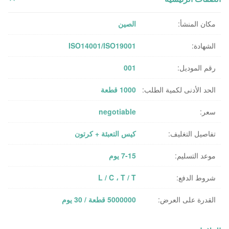
مكان المنشأ:
الصين
الشهادة:
ISO14001/ISO19001
رقم الموديل:
001
الحد الأدنى لكمية الطلب:
1000 قطعة
سعر:
negotiable
تفاصيل التغليف:
كيس التعبئة + كرتون
موعد التسليم:
7-15 يوم
شروط الدفع:
L / C ، T / T
القدرة على العرض:
5000000 قطعة / 30 يوم