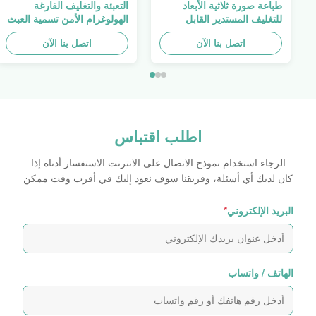
طباعة صورة ثلاثية الأبعاد
التعبئة والتغليف الفارغة
للتغليف المستدير القابل
الهولوغرام الأمن تسمية العبث
للطباعة ، الملصق الأصلي ،
واضح ملصق الهولوغرام شعار
اتصل بنا الآن
صفائح لاصقة ذاتية اللصق
الليزر
اتصل بنا الآن
اطلب اقتباس
الرجاء استخدام نموذج الاتصال على الانترنت الاستفسار أدناه إذا
كان لديك أي أسئلة، وفريقنا سوف نعود إليك في أقرب وقت ممكن
البريد الإلكتروني
*
الهاتف / واتساب