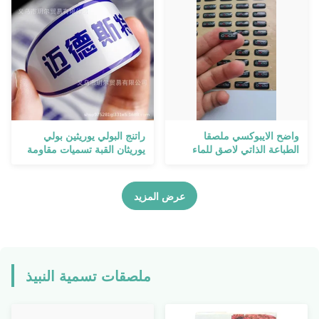
واضح الايبوكسي ملصقا
راتنج البولي يوريثين بولي
الطباعة الذاتي لاصق للماء
يوريثان القبة تسميات مقاومة
مخصص صائق
للأشعة فوق البنفسجية
راتنجات الايبوكسي فوق
ملصق حائط من الفينيل
عرض المزيد
ملصقات تسمية النبيذ