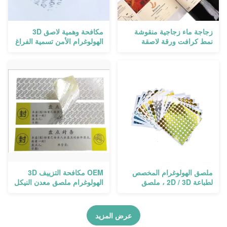
زجاجة ماء زجاجية منقوشة
مكافحة وهمية لاصق 3D
نمط كرافت ورقة لاصقة
الهولوغرام الأمن تسمية الفراغ
مقاومة للماء ختم الذهب
مكافحة التزييف Qr كود صنع
ملصق الهولوغرام المخصص
OEM مكافحة التزييف 3D
لطباعة 2D / 3D ، ملصق
الهولوغرام ملصق معدن النيكل
الهولوغرام PASS Void
باطل الأمن للعناية بالبشرة
عرض المزيد