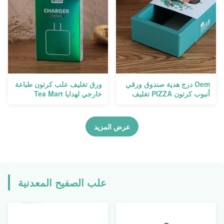
Oem درج هدية صندوق ورقي
ورق تغليف علب كرتون طباعة
أنبوب كرتون PIZZA تغليف
خارجي لهدايا Tea Mart
أغذية Takeout سميك
عرض المزيد
علب الصفيح المعدنية