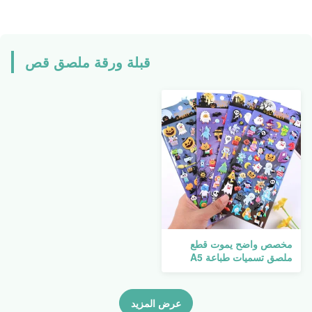
قبلة ورقة ملصق قص
مخصص واضح يموت قطع
ملصق تسميات طباعة A5
الكرتون ذاتية اللصق شفافة
عرض المزيد