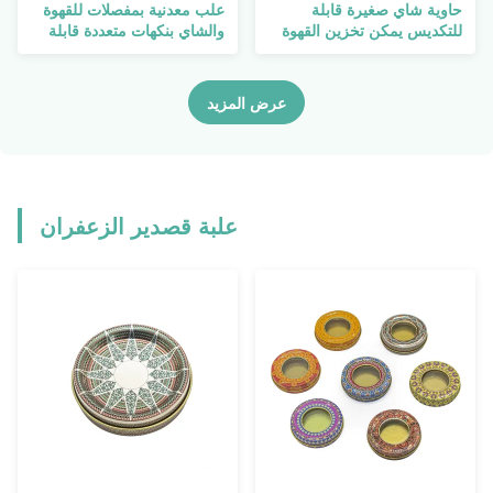
حاوية شاي صغيرة قابلة
علب معدنية بمفصلات للقهوة
للتكديس يمكن تخزين القهوة
والشاي بنكهات متعددة قابلة
المستديرة الفارغة
للتكديس متعددة الطبقات حلوة
مع غطاء
عرض المزيد
علبة قصدير الزعفران