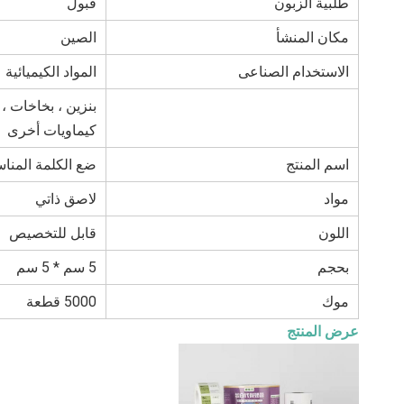
طلبية الزبون
قبول
مكان المنشأ
الصين
الاستخدام الصناعى
المواد الكيميائية
بنزين ، بخاخات ،
كيماويات أخرى
اسم المنتج
ضع الكلمة المناس
مواد
لاصق ذاتي
اللون
قابل للتخصيص
بحجم
5 سم * 5 سم
موك
5000 قطعة
عرض المنتج