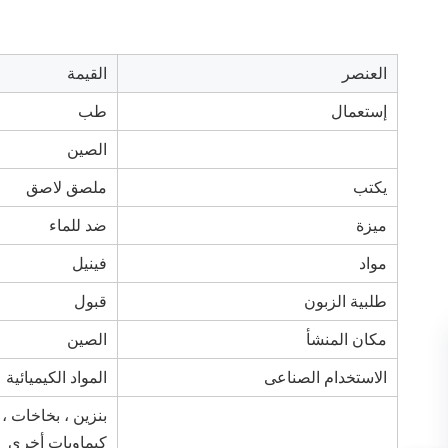
العنصر
القيمة
إستعمال
طب
الصين
يكتب
ملصق لاصق
ميزة
ضد للماء
مواد
فينيل
طلبية الزبون
قبول
مكان المنشأ
الصين
الاستخدام الصناعى
المواد الكيميائية
بنزين ، بخاخات ،
كيماويات أخرى