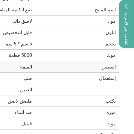
اسم المنتج
ضع الكلمة المناس
الخدمة عبر الإنترنت
مواد
لاصق ذاتي
اللون
قابل للتخصيص
بحجم
5 سم * 5 سم
موك
5000 قطعة
العنصر
القيمة
إستعمال
طب
الصين
يكتب
ملصق لاصق
ميزة
ضد للماء
مواد
فينيل