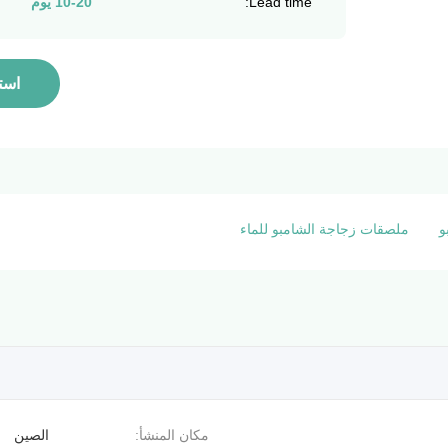
Lead time:
10-20 يوم
است
و
ملصقات زجاجة الشامبو للماء
مكان المنشأ:
الصين