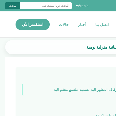
Arabic
يبحث
اتصل بنا
أخبار
حالات
استفسر الآن
ئية منزلية يومية
فاف المطهر اليد
,
تسمية ملصق معقم اليد
لصقات لاصقة