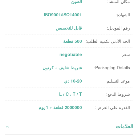
مكان المنشأ:
الصين
الشهادة:
ISO9001/ISO14001
رقم الموديل:
قابل للتخصيص
الحد الأدنى لكمية الطلب:
500 قطعة
سعر:
negotiable
Packaging Details:
شريط تغليف + كرتون
موعد التسليم:
10-20 دي
شروط الدفع:
L / C ، T / T
القدرة على العرض:
2000000 قطعة + 1 يوم
العلامات