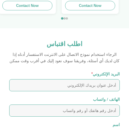
للطباعة ، الملصق الأصلي ،
واضح ملصق الهولوغرام شعار
Contact Now
صفائح لاصقة ذاتية اللصق
الليزر
Contact Now
اطلب اقتباس
الرجاء استخدام نموذج الاتصال على الانترنت الاستفسار أدناه إذا
كان لديك أي أسئلة، وفريقنا سوف نعود إليك في أقرب وقت ممكن
البريد الإلكتروني
*
الهاتف / واتساب
اسم