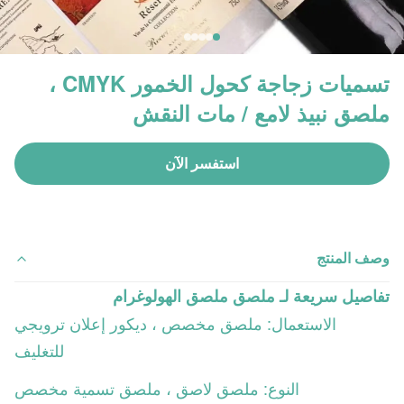
تسميات زجاجة كحول الخمور CMYK ،
ملصق نبيذ لامع / مات النقش
استفسر الآن
وصف المنتج
تفاصيل سريعة لـ
ملصق ملصق الهولوغرام
الاستعمال: ملصق مخصص ، ديكور إعلان ترويجي
للتغليف
النوع: ملصق لاصق ، ملصق تسمية مخصص