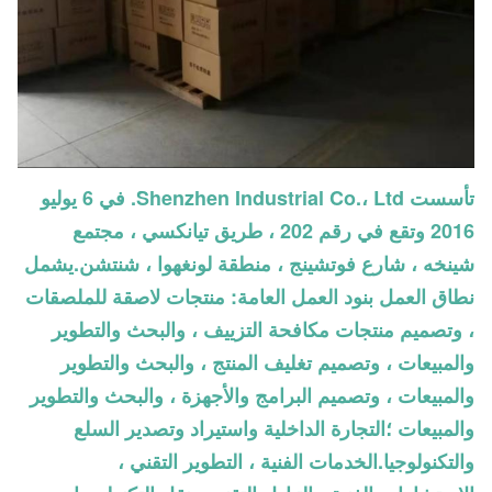
تأسست Shenzhen Industrial Co.، Ltd. في 6 يوليو
2016 وتقع في رقم 202 ، طريق تيانكسي ، مجتمع
شينخه ، شارع فوتشينج ، منطقة لونغهوا ، شنتشن.يشمل
نطاق العمل بنود العمل العامة: منتجات لاصقة للملصقات
، وتصميم منتجات مكافحة التزييف ، والبحث والتطوير
والمبيعات ، وتصميم تغليف المنتج ، والبحث والتطوير
والمبيعات ، وتصميم البرامج والأجهزة ، والبحث والتطوير
والمبيعات ؛التجارة الداخلية واستيراد وتصدير السلع
والتكنولوجيا.الخدمات الفنية ، التطوير التقني ،