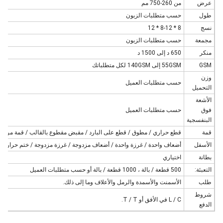
عرض
من 260-750 مم
طول
حسب متطلبات الزبون
نسج
8 * 8-12 * 12
مجمعة
حسب متطلبات الزبون
منكر
650 د إلى 1500 د
GSM
55GSM إلى 140GSM لكل متطلباتك
وزن
حسب متطلبات العميل
التحميل
الأشعة
فوق
حسب متطلبات العميل
البنفسجية
قمة
قطع حراري / مطوق / قطع على البارد / مقبض مقطوع بالقالب / قمة مربعة
الأسفل
أضعاف واحدة / غرزة واحدة / أضعاف مزدوجة / غرزة مزدوجة / ختم حراري /
بطانة
اختياري
التعبئة:
500 قطعة / بالة ، 1000 قطعة / بالة أو حسب متطلبات العميل
طلب
الأسمنت والأسمدة والرمل والأعلاف وما إلى ذلك.
شروط
L / C في الأفق أو T / T.
الدفع