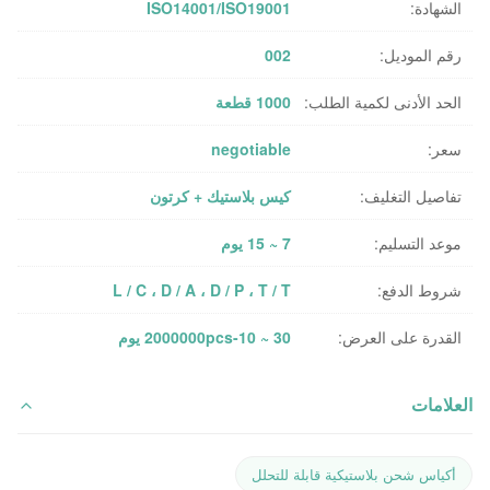
الشهادة:
ISO14001/ISO19001
رقم الموديل:
002
الحد الأدنى لكمية الطلب:
1000 قطعة
سعر:
negotiable
تفاصيل التغليف:
كيس بلاستيك + كرتون
موعد التسليم:
7 ~ 15 يوم
شروط الدفع:
L / C ، D / A ، D / P ، T / T
القدرة على العرض:
2000000pcs-10 ~ 30 يوم
العلامات
أكياس شحن بلاستيكية قابلة للتحلل