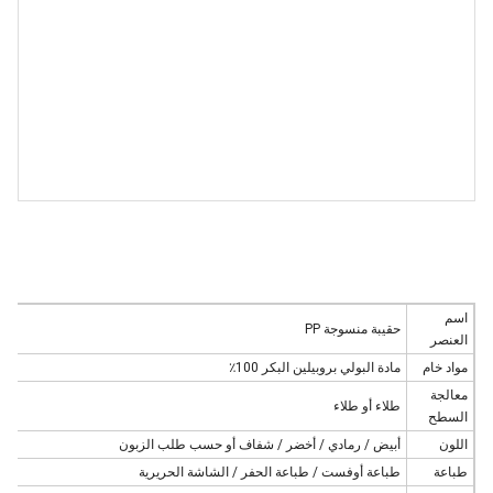
اسم
حقيبة منسوجة PP
العنصر
مواد خام
مادة البولي بروبيلين البكر 100٪
معالجة
طلاء أو طلاء
السطح
اللون
أبيض / رمادي / أخضر / شفاف أو حسب طلب الزبون
طباعة
طباعة أوفست / طباعة الحفر / الشاشة الحريرية