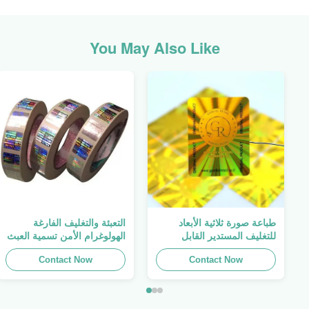
You May Also Like
طباعة صورة ثلاثية الأبعاد
التعبئة والتغليف الفارغة
للتغليف المستدير القابل
الهولوغرام الأمن تسمية العبث
للطباعة ، الملصق الأصلي ،
واضح ملصق الهولوغرام شعار
Contact Now
صفائح لاصقة ذاتية اللصق
الليزر
Contact Now