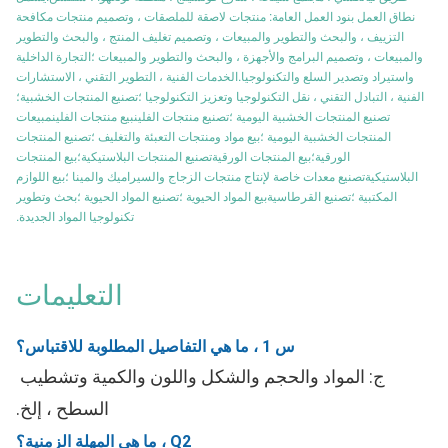
نطاق العمل بنود العمل العامة: منتجات لاصقة للملصقات ، وتصميم منتجات مكافحة
التزييف ، والبحث والتطوير والمبيعات ، وتصميم تغليف المنتج ، والبحث والتطوير
والمبيعات ، وتصميم البرامج والأجهزة ، والبحث والتطوير والمبيعات ؛التجارة الداخلية
واستيراد وتصدير السلع والتكنولوجيا.الخدمات الفنية ، التطوير التقني ، الاستشارات
الفنية ، التبادل التقني ، نقل التكنولوجيا وتعزيز التكنولوجيا ؛تصنيع المنتجات الخشبية؛
تصنيع المنتجات الخشبية اليومية ؛تصنيع منتجات الفلينبيع منتجات الفلينمبيعات
المنتجات الخشبية اليومية ؛بيع مواد ومنتجات التعبئة والتغليف ؛تصنيع المنتجات
الورقية؛بيع المنتجات الورقيةتصنيع المنتجات البلاستيكية؛بيع المنتجات
البلاستيكيةتصنيع معدات خاصة لإنتاج منتجات الزجاج والسيراميك والمينا ؛بيع اللوازم
المكتبية ؛تصنيع القرطاسيةبيع المواد الحيوية ؛تصنيع المواد الحيوية ؛بحث وتطوير
تكنولوجيا المواد الجديدة.
التعليمات
س 1 ، ما هي التفاصيل المطلوبة للاقتباس؟
ج: المواد والحجم والشكل واللون والكمية وتشطيب 
السطح ، إلخ.
Q2 ، ما هي المهلة الزمنية؟