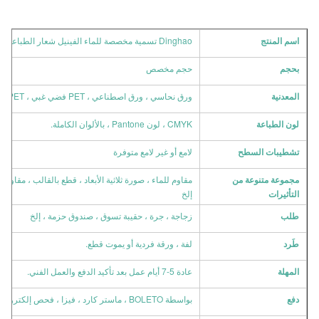
اسم المنتج
Dinghao تسمية مخصصة للماء الفينيل شعار الطباعة التسمية ومربع للزجاجة
بحجم
حجم مخصص
المعدنية
ورق نحاسي ، ورق اصطناعي ، PET فضي غبي ، PET أبيض ، PET شفاف ، PVC.
لون الطباعة
CMYK ، لون Pantone ، بالألوان الكاملة.
تشطيبات السطح
لامع أو غير لامع متوفرة
مجموعة متنوعة من
مقاوم للماء ، صورة ثلاثية الأبعاد ، قطع بالقالب ، مقاومة 
التأثيرات
إلخ
طلب
زجاجة ، جرة ، حقيبة تسوق ، صندوق حزمة ، إلخ
طَرد
لفة ، ورقة فردية أو يموت قطع.
المهلة
عادة 5-7 أيام عمل بعد تأكيد الدفع والعمل الفني.
دفع
بواسطة BOLETO ، ماستر كارد ، فيزا ، فحص إلكتروني ، PAYLATER ، T / T ، Westrurn Union