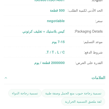
الحد الأدنى لكمية الطلب:
500 قطعة
سعر:
negotiable
Packaging Details:
كيس بلاستيك + تغليف كرتوني
موعد التسليم:
7-15 يوم
شروط الدفع:
T / T ، L / C.
القدرة على العرض:
2000000 قطعة / يوم
العلامات
تسمية زجاجة حبوب منع الحمل وصفة طبية
تسمية زجاجة الدواء
لفة ملصق التسمية الحرارية