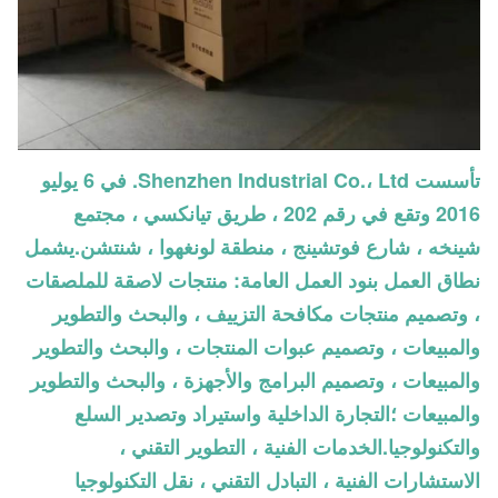
تأسست Shenzhen Industrial Co.، Ltd. في 6 يوليو
2016 وتقع في رقم 202 ، طريق تيانكسي ، مجتمع
شينخه ، شارع فوتشينج ، منطقة لونغهوا ، شنتشن.يشمل
نطاق العمل بنود العمل العامة: منتجات لاصقة للملصقات
، وتصميم منتجات مكافحة التزييف ، والبحث والتطوير
والمبيعات ، وتصميم عبوات المنتجات ، والبحث والتطوير
والمبيعات ، وتصميم البرامج والأجهزة ، والبحث والتطوير
والمبيعات ؛التجارة الداخلية واستيراد وتصدير السلع
والتكنولوجيا.الخدمات الفنية ، التطوير التقني ،
الاستشارات الفنية ، التبادل التقني ، نقل التكنولوجيا