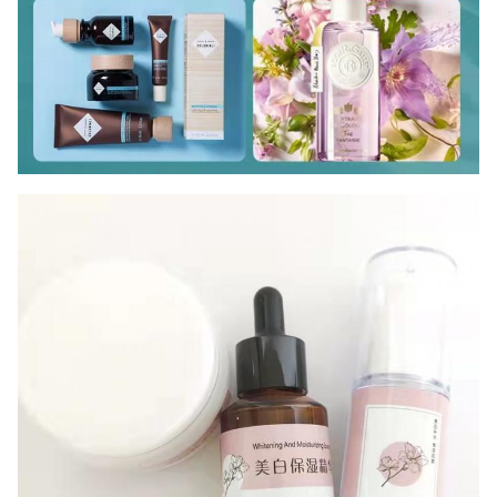
النقش
ديبوسينج
يمكنك اختيار أي تأثير تريده ، ويعتمد ذلك على الاستخدام
والعميل.
شكل
دائري
مستطيل
بيضاوي
مضلع
نجمة
مخطط شخصية الكرتون
هيأ
ورقة
شكل غريب
آلة قطع القوالب لدينا جيدة بما يكفي للعلاقات العامة
oduct
أي شكل.