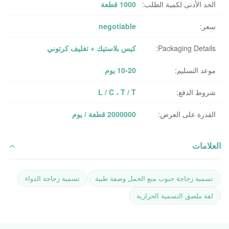
الحد الأدنى لكمية الطلب:
1000 قطعة
سعر:
negotiable
Packaging Details:
كيس بلاستيك + تغليف كرتوني
موعد التسليم:
10-20 يوم
شروط الدفع:
L / C ، T / T
القدرة على العرض:
2000000 قطعة / يوم
العلامات
تسمية زجاجة حبوب منع الحمل وصفة طبية
تسمية زجاجة الدواء
لفة ملصق التسمية الحرارية