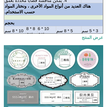
4. يمكن مناقشة قضايا محددة بعمق
هناك العديد من أنواع المواد الأخرى ، ونختار المواد
حسب الاستخدام.
بحجم
8 * 8
10 * 6
3 * 5 سم
5 * 8 سم
10 * 8 سم
سم
سم
عرض المنتج
95 *
25 * 35
45 * 85
75 * 85
65 * 95 ملم
35
ملم
ملم
ملم
ملم
3 "*
6 "* 9"
4 "* 5"
2 "* 2"
3 "* 2"
6"
نحن نقبل المقاس المخصص ، أي حجم مناسب لنا ،
الأحجام أعلاه مخصصة فقط لإعادة البناء.
انتهى Suface
مصفح لامع
مات مغلفة
بالورنيش اللامع
طلاء مات
ختم Glod والفضة
بقعة الأشعة فوق البنفسجية
تصفيح فيلم آخر (ليزر أو
ختم لون آخر
قوس قزح)