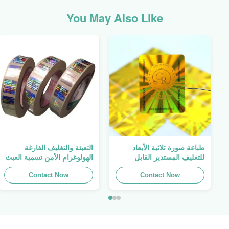
You May Also Like
طباعة صورة ثلاثية الأبعاد
التعبئة والتغليف الفارغة
للتغليف المستدير القابل
الهولوغرام الأمن تسمية العبث
للطباعة ، الملصق الأصلي ،
واضح ملصق الهولوغرام شعار
Contact Now
صفائح لاصقة ذاتية اللصق
الليزر
Contact Now