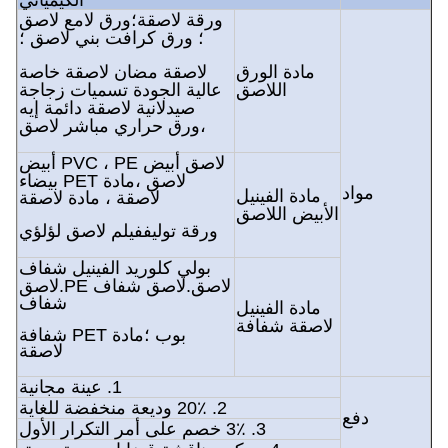
الكيميائي
ورقة لاصقة؛ورق لامع لاصق
؛ ورق كرافت بني لاصق ؛
مادة الورق
لاصقة مضان لاصقة خاصة
اللاصق
عالية الجودة تسميات زجاجة
صيدلانية لاصقة دائمة إيه
،
ورق حراري مباشر لاصق
لاصق أبيض PVC ، PE أبيض
لاصق ،
مادة PET بيضاء
مواد
مادة الفينيل
لاصقة ، مادة لاصقة
الأبيض اللاصق
ورقة توليف
فيلم لاصق لؤلؤي
بولي كلوريد الفينيل شفاف
لاصق.لاصق شفاف PE.
لاصق
شفاف
مادة الفينيل
لاصقة شفافة
بوب ؛
مادة PET شفافة
لاصقة
1. عينة مجانية
2. 20٪ وديعة منخفضة للغاية
دفع
3. 3٪ خصم على أمر التكرار الأول