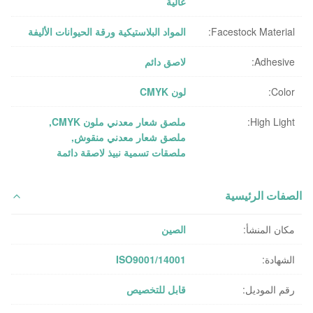
عالية
Facestock Material:
المواد البلاستيكية ورقة الحيوانات الأليفة
Adhesive:
لاصق دائم
Color:
لون CMYK
High Light:
ملصق شعار معدني ملون CMYK
,
ملصق شعار معدني منقوش
,
ملصقات تسمية نبيذ لاصقة دائمة
الصفات الرئيسية
مكان المنشأ:
الصين
الشهادة:
ISO9001/14001
رقم الموديل:
قابل للتخصيص