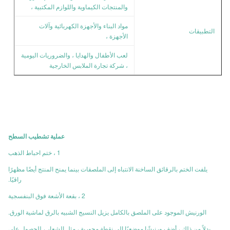
والمنتجات الكيماوية واللوازم المكتبية ،
مواد البناء والأجهزة الكهربائية وآلات
التطبيقات
الأجهزة ،
لعب الأطفال والهدايا ، والضروريات اليومية
، شركة تجارة الملابس الخارجية
عملية تشطيب السطح
1 ، ختم احباط الذهب
يلفت الختم بالرقائق الساخنة الانتباه إلى الملصقات بينما يمنح المنتج أيضًا مظهرًا
راقيًا.
2 ، بقعة الأشعة فوق البنفسجية
الورنيش الموجود على الملصق بالكامل يزيل النسيج الشبيه بالرق لماشية الورق.
بدلاً من ذلك ، أضف ورنيشًا موضعيًا إلى نقطة محورية ، مثل الشعار ، للحصول على