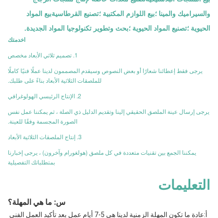
والسيراميك والمينا ؛بيع اللوازم المكتبية ؛تصنيع القرطاسيةبيع المواد
الحيوية ؛تصنيع المواد الحيوية ؛بحث وتطوير تكنولوجيا المواد الجديدة.
ا
خدمتك
1. تصميم ثلاثي الأبعاد مخصص
يرجى فقط إعطائنا شعارًا أو بعض النصوص وسيقدم المصممون لدينا عملًا فنيًا كاملًا
للملصقات الثلاثية الأبعاد بناءً على طلبك.
2. الإنتاج الرئيسي الهولوغرافي
يرجى إرسال عينة الملصق الحقيقي إلينا وتقديم الدليل ذي الصلة ، ثم يمكننا عمل نفس
الصورة المجسمة وفقًا للعينة.
3. إنتاج الملصقات الثلاثية الأبعاد
يمكننا الجمع بين تقنيات متعددة في كل ملصق (هولغورام وآخرون) ، يرجى إخبارنا
بمتطلباتك التفصيلية
التعليمات
س
: ما هي المهلة؟
أ:
عادة ما تكون المهلة الزمنية لدينا هي 5-7 أيام عمل بعد تأكيد العمل الفني 