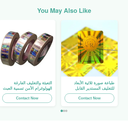
You May Also Like
طباعة صورة ثلاثية الأبعاد
التعبئة والتغليف الفارغة
للتغليف المستدير القابل
الهولوغرام الأمن تسمية العبث
للطباعة ، الملصق الأصلي ،
واضح ملصق الهولوغرام شعار
Contact Now
صفائح لاصقة ذاتية اللصق
الليزر
Contact Now