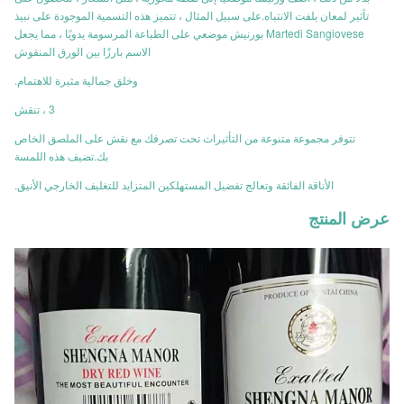
تأثير لمعان يلفت الانتباه.على سبيل المثال ، تتميز هذه التسمية الموجودة على نبيذ
Martedi Sangiovese بورنيش موضعي على الطباعة المرسومة يدويًا ، مما يجعل
الاسم بارزًا بين الورق المنقوش
وخلق جمالية مثيرة للاهتمام.
3 ، تنقش
تتوفر مجموعة متنوعة من التأثيرات تحت تصرفك مع نقش على الملصق الخاص
بك.تضيف هذه اللمسة
الأناقة الفائقة وتعالج تفضيل المستهلكين المتزايد للتغليف الخارجي الأنيق.
عرض المنتج