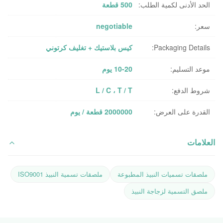
الحد الأدنى لكمية الطلب:
500 قطعة
سعر:
negotiable
Packaging Details:
كيس بلاستيك + تغليف كرتوني
موعد التسليم:
10-20 يوم
شروط الدفع:
L / C ، T / T
القدرة على العرض:
2000000 قطعة / يوم
العلامات
ملصقات تسميات النبيذ المطبوعة
ملصقات تسمية النبيذ ISO9001
ملصق التسمية لزجاجة النبيذ