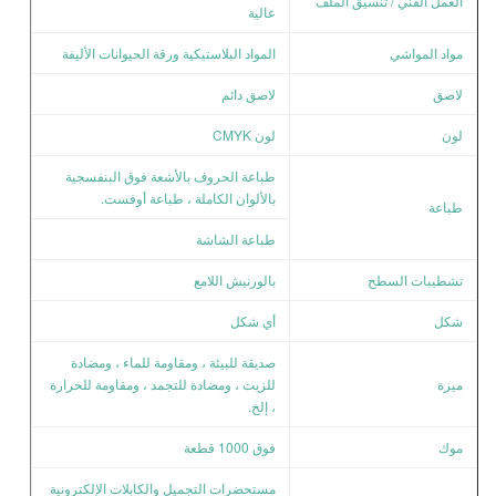
العمل الفني / تنسيق الملف
عالية
مواد المواشي
المواد البلاستيكية ورقة الحيوانات الأليفة
لاصق
لاصق دائم
لون
لون CMYK
طباعة الحروف بالأشعة فوق البنفسجية
بالألوان الكاملة ، طباعة أوفست.
طباعة
طباعة الشاشة
تشطيبات السطح
بالورنيش اللامع
شكل
أي شكل
صديقة للبيئة ، ومقاومة للماء ، ومضادة
ميزة
للزيت ، ومضادة للتجمد ، ومقاومة للحرارة
، إلخ.
موك
فوق 1000 قطعة
مستحضرات التجميل والكابلات الإلكترونية