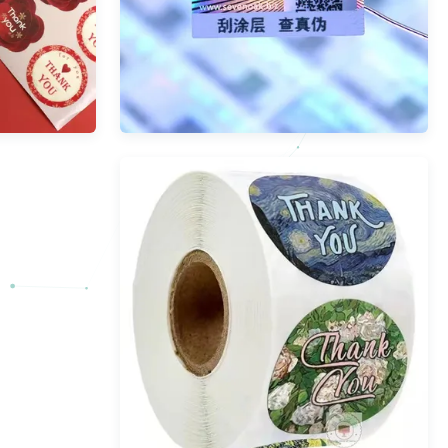
مخصص الذهب احباط التسمية
ملصق ت
ملصقا التعبئة والتغليف لفة الذاتي
والتغلي
لاصق تسميات الشحن الحراري
ملصقات خ
المباشر
عرض المزيد