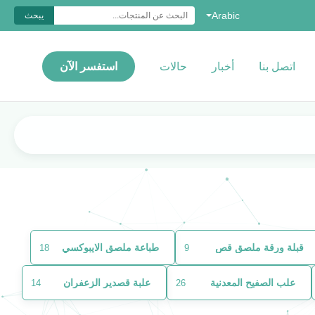
Arabic
يبحث
اتصل بنا
أخبار
حالات
استفسر الآن
قبلة ورقة ملصق قص
طباعة ملصق الايبوكسي
18
9
علب الصفيح المعدنية
علبة قصدير الزعفران
14
26