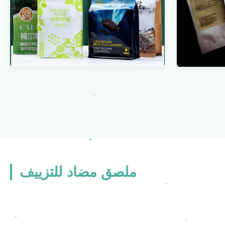
القابلة
ي المعاد
أكياس بلاستيكية لخبز الفواكه الجافة
تي شيرت
عرض المزيد
ملصق مضاد للتزييف