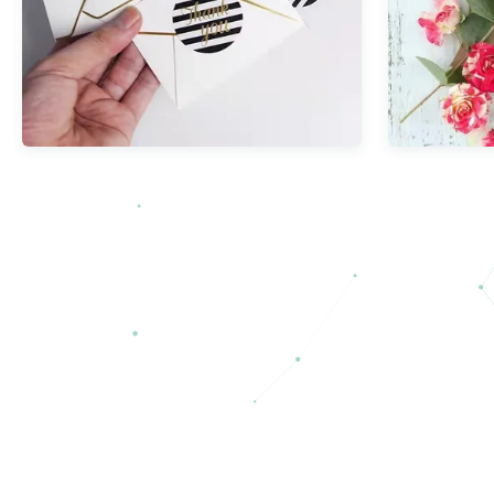
للصق لفة
زهرة ملصق تسمية الزفاف للماء
للجرار
التعبئة والتغليف شكرا لك ملصقات
دائرة 500 قطعة
عرض المزيد