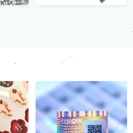
3D
ملصق الهولوغرام بحجم مخصص مع
ملصق مض
سطح لامع / غير لامع / بلوري
عرض المزيد