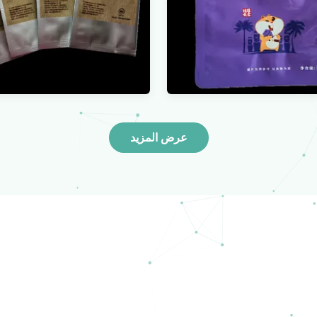
عرض المزيد
التعبئة والتغليف زيبلوك 
س بلاستيكي ذاتي الختم
للتحلل الحيوي أكياس بول
حلل بسحّاب ملف تعريف
تدويرها لشحن الملابس 
اط مسطح آمن ومغلف
الشريحة
عرض المزيد
عرض المزيد