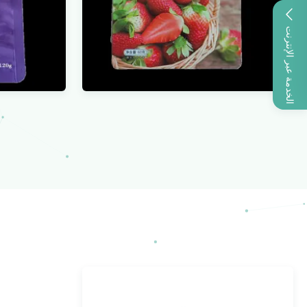
الخدمة عبر الإنترنت
الخبز هدية كيس من البلاستيك التعبئة
تغليف كي
والتغليف المياه والدليل على الوقوف
قابل للت
أكياس قفل الرمز البريدي ماتي
الارتب
البوليثين
عرض المزيد