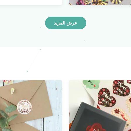
عرض المزيد
2D /  الليزر الفضة الثلاثية الأبعاد
طباعة ملصق أمان ذاتي ا
اد للتزييف خدش لاصق
تغيير اللون لمكافحة ال
OEM
عرض المزيد
عرض المزيد