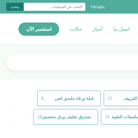
Arabic
يبحث
اتصل بنا
أخبار
حالات
استفسر الآن
لتزييف
قبلة ورقة ملصق قص
9
17
لصقات الطبية
صندوق تغليف ورق مخصص
16
13