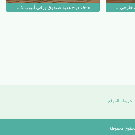
لهدايا Tea Mart
Oem درج هدية صندوق ورقي أنبوب كرتون PIZZA تغليف أغذية Takeout سميك
خريطة الموقع
الحقوق محفوظة