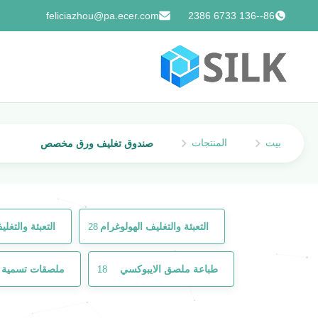
feliciazhou@pa.ecer.com
86--136 6733 2386
بيت
المنتجات
صندوق تغليف ورق مخصص
التعبئة والتغليف الهولوغرام
التعبئة والتغ
28
طباعة ملصق الايبوكسي
ملصقات تسمية ال
18