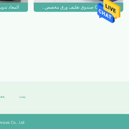
Oem Kraft صندوق تغليف ورق مخصص للمجوهرات هدية على شكل قلب عطر
المعاد تدويرها OEM ورق تغليف الهدايا درج درج
بيت
معل
vices Co., Ltd.