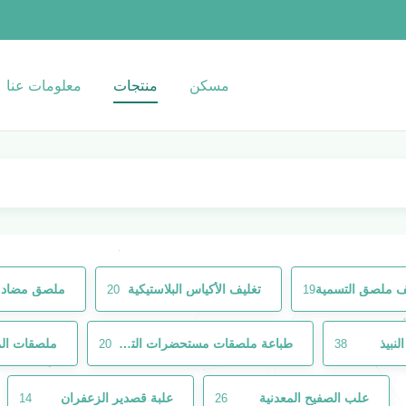
مسكن
منتجات
معلومات عنا
ليف ملصق التسمية
تغليف الأكياس البلاستيكية
ملصق مضاد ل
20
19
نبيذ
طباعة ملصقات مستحضرات التجميل
ملصقات الم
20
38
علب الصفيح المعدنية
علبة قصدير الزعفران
14
26