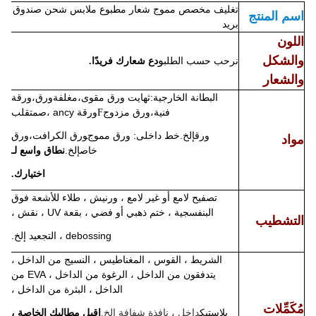
تغليف مخصص مموج شعار مطبوع ملابس شحن صندوق
اسم المنتج
بريد
اللون
والشكل
و
نرحب حسب الطلب
دع شعارك فريدًا.
والشعار
:
هايت
ورق مقوى،
ورق،
البطانة الخارجية
ث
مغلفة
ورقة
ورق مزدوج
ورقة ancy ،
متقلب
فنية،
F
ص
ورق
.
:
ورق مموج
ورق
إلخ
خط داخلى
ورق الكرافت،
مواد
خاص
.
إلخ
نطاق واسع لـ
اختيارك.
تصفيح لامع أو غير لامع ، ورنيش ، طلاء للأشعة فوق
البنفسجية ، ختم ذهبي أو فضي ، بقعة UV ، نقش ،
التشطيب
debossing ، التجعيد إلخ.
الشريط ، القوس ، المغناطيس ، النسيج من الداخل ،
يتدفقون من الداخل ، الرغوة من الداخل ، EVA من
الداخل ، البثرة من الداخل ،
مُكَمِّلات
بلاستيك
داخل ، نافذة شفافة إلخ.
اقبل مطالبك الخاصة ،