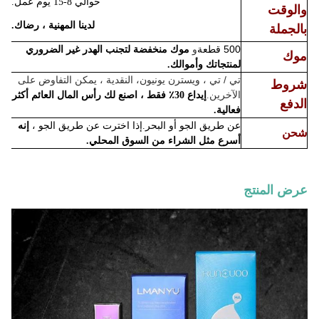
حوالي 8-15 يوم عمل.
والوقت
لدينا المهنية ، رضاك.
بالجملة
500 قطعة
و
موك منخفضة لتجنب الهدر غير الضروري
موك
لمنتجاتك وأموالك.
تي / تي ، ويسترن يونيون
، النقدية ، يمكن التفاوض على
شروط
الآخرين.
إيداع 30٪ فقط ،
اصنع لك
رأس المال العائم أكثر
الدفع
فعالية.
عن طريق الجو أو البحر.إذا اخترت عن طريق الجو ،
إنه
شحن
أسرع مثل الشراء من السوق المحلي.
عرض المنتج