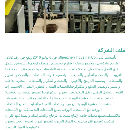
ملف الشركة
تأسست Shenzhen Industrial Co.، Ltd. في 6 يوليو 2016 وتقع في رقم 202 ،
طريق تيانكسي ، مجتمع شينخه ، شارع فوتشينج ، منطقة لونغهوا ، شنتشن.يشمل
نطاق العمل بنود العمل العامة: منتجات لاصقة للملصقات ، وتصميم منتجات مكافحة
التزييف ، والبحث والتطوير والمبيعات ، وتصميم عبوات المنتجات ، والبحث والتطوير
والمبيعات ، وتصميم البرامج والأجهزة ، والبحث والتطوير والمبيعات ؛التجارة الداخلية
واستيراد وتصدير السلع والتكنولوجيا.الخدمات الفنية ، التطوير التقني ، الاستشارات
الفنية ، التبادل التقني ، نقل التكنولوجيا وتعزيز التكنولوجيا ؛تصنيع المنتجات الخشبية؛
تصنيع المنتجات الخشبية اليومية ؛تصنيع منتجات الفلينبيع منتجات الفلينمبيعات
المنتجات الخشبية اليومية ؛بيع مواد ومنتجات التعبئة والتغليف ؛تصنيع المنتجات
الورقية؛بيع المنتجات الورقيةتصنيع المنتجات البلاستيكية؛بيع المنتجات
البلاستيكيةتصنيع معدات خاصة لإنتاج منتجات الزجاج والسيراميك والمينا ؛بيع اللوازم
المكتبية ؛تصنيع القرطاسيةبيع المواد الحيوية ؛تصنيع المواد الحيوية ؛بحث وتطوير
تكنولوجيا المواد الجديدة.