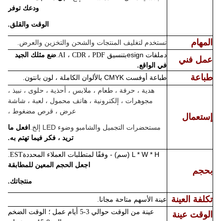
ودعك توفر
الوقت والقلق.
المهام
تستخدم لتغليف المنتجات والشحن والتخزين والعرض.
ملفات esign
د
بتنسيق AI ، CDR ، PDF
.
ضع مثلك الجيد
عمل فني
في الواقع.
طباعة
طباعة أوفست CMYK بالألوان الكاملة ، لون بانتون.
هدية ، حرفة ، طعام ، ملابس ، أحذية ، حلوى ، نبيذ ،
مجوهرات ، إلكترونية ، هاتف محمول ، لعبة ، شاشة
عرض ، قرص مضغوط ،
إستعمال
مستحضرات التجميل والشامبو وضوء LED إلخ.
افعل ما
تريد ، فكر فيما تهتم به.
L * W * H (سم) - وفقًا لمتطلبات العملاء المحددة
.
EST
اجعل الحجم المعين للمطابقة
بحجم
منتجاتك.
تكلفة العينة
عينة الأسهم متاحة مجانا.
عينة من الوقت حوالي 3-5 أيام عمل ؛ الوقت الضخم
الوقت عينة