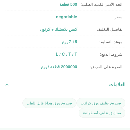
الحد الأدنى لكمية الطلب:
500 قطعة
سعر:
negotiable
تفاصيل التغليف:
كيس بلاستيك + كرتون
موعد التسليم:
7-15 يوم
شروط الدفع:
L / C ، T / T
القدرة على العرض:
2000000 قطعة / يوم
العلامات
صندوق تغليف ورق كرافت
صندوق ورق هدايا قابل للطي
صناديق تغليف أسطوانية