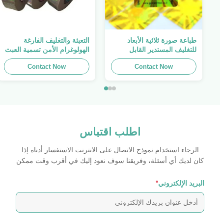
طباعة صورة ثلاثية الأبعاد
التعبئة والتغليف الفارغة
للتغليف المستدير القابل
الهولوغرام الأمن تسمية العبث
للطباعة ، الملصق الأصلي ،
واضح ملصق الهولوغرام شعار
Contact Now
صفائح لاصقة ذاتية اللصق
الليزر
Contact Now
اطلب اقتباس
الرجاء استخدام نموذج الاتصال على الانترنت الاستفسار أدناه إذا
كان لديك أي أسئلة، وفريقنا سوف نعود إليك في أقرب وقت ممكن
البريد الإلكتروني
*