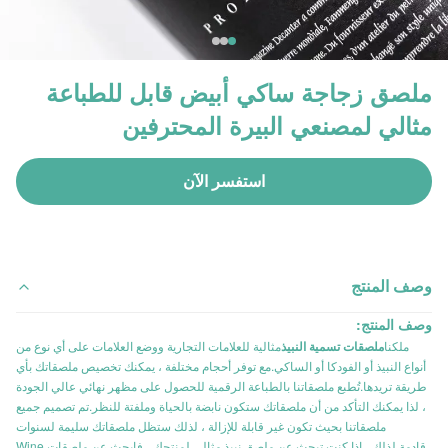
ملصق زجاجة ساكي أبيض قابل للطباعة
مثالي لمصنعي البيرة المحترفين
استفسر الآن
وصف المنتج
وصف المنتج:
ملكنا
ملصقات تسمية النبيذ
مثالية للعلامات التجارية ووضع العلامات على أي نوع من
أنواع النبيذ أو الفودكا أو الساكي.مع توفر أحجام مختلفة ، يمكنك تخصيص ملصقاتك بأي
طريقة تريدها.تُطبع ملصقاتنا بالطباعة الرقمية للحصول على مظهر نهائي عالي الجودة
، لذا يمكنك التأكد من أن ملصقاتك ستكون نابضة بالحياة وملفتة للنظر.تم تصميم جميع
ملصقاتنا بحيث تكون غير قابلة للإزالة ، لذلك ستظل ملصقاتك سليمة لسنوات
قادمة.لذلك ، إذا كنت تبحث عن ملصق نبيذ مثالي لمنتجك ، فابحث عن ملصقات Wine