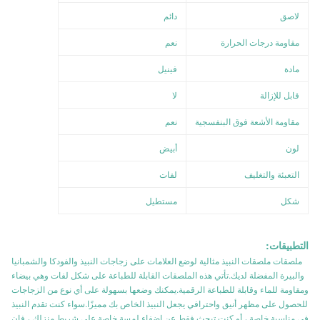
لاصق
دائم
مقاومة درجات الحرارة
نعم
مادة
فينيل
قابل للإزالة
لا
مقاومة الأشعة فوق البنفسجية
نعم
لون
أبيض
التعبئة والتغليف
لفات
شكل
مستطيل
التطبيقات:
ملصقات ملصقات النبيذ مثالية لوضع العلامات على زجاجات النبيذ والفودكا والشمبانيا
والبيرة المفضلة لديك.تأتي هذه الملصقات القابلة للطباعة على شكل لفات وهي بيضاء
ومقاومة للماء وقابلة للطباعة الرقمية.يمكنك وضعها بسهولة على أي نوع من الزجاجات
للحصول على مظهر أنيق واحترافي يجعل النبيذ الخاص بك مميزًا.سواء كنت تقدم النبيذ
في مناسبة خاصة ، أو كنت تبحث فقط عن إضفاء لمسة خاصة على شريط منزلك ، فإن