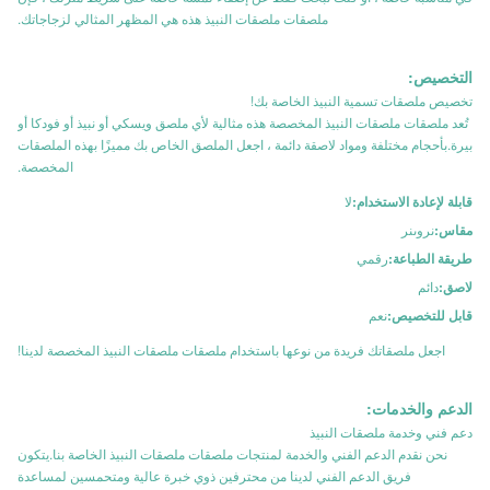
ملصقات ملصقات النبيذ هذه هي المظهر المثالي لزجاجاتك.
التخصيص:
تخصيص ملصقات تسمية النبيذ الخاصة بك!
تُعد ملصقات ملصقات النبيذ المخصصة هذه مثالية لأي ملصق ويسكي أو نبيذ أو فودكا أو
بيرة.بأحجام مختلفة ومواد لاصقة دائمة ، اجعل الملصق الخاص بك مميزًا بهذه الملصقات
المخصصة.
قابلة لإعادة الاستخدام:
لا
مقاس:
نروىنر
طريقة الطباعة:
رقمي
لاصق:
دائم
قابل للتخصيص:
نعم
اجعل ملصقاتك فريدة من نوعها باستخدام ملصقات ملصقات النبيذ المخصصة لدينا!
الدعم والخدمات:
دعم فني وخدمة ملصقات النبيذ
نحن نقدم الدعم الفني والخدمة لمنتجات ملصقات ملصقات النبيذ الخاصة بنا.يتكون
فريق الدعم الفني لدينا من محترفين ذوي خبرة عالية ومتحمسين لمساعدة