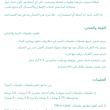
عملائنا.سيقدم فريقنا تعليمات مفصلة وسيجيب على أي أسئلة قد تكون لديك حول
منتجاتنا.كما نقدم خدمات الإصلاح والاستبدال لأي منتج معيب.
إذا كانت لديك أية أسئلة أو استفسارات ، فلا تتردد في الاتصال بنا.نحن هنا للمساعدة.
التعبئة والشحن:
تغليف ملصقات النبيذ والشحن
سيتم شحن جميع ملصقات ملصقات النبيذ في مظروف مغلق ومقاوم للماء.
سيتم بناء الظرف بشكل جيد مع حواف مقواة لضمان أقصى قدر من الحماية.
سيتم تمييز الظرف برقم تتبع فريد.
نحن نستخدم خدمة شحن موثوقة مع وقت تسليم من 3-5 أيام عمل.
نحن نضمن وصول طلبك في حالة ممتازة.
التعليمات:
س: ما هو حجم ملصقات ملصقات النبيذ؟
ج: ملصقات ملصقات النبيذ متوفرة بثلاثة أحجام: صغيرة (2.5 بوصة × 3.5 بوصة)
ومتوسطة (2.75 بوصة × 4 بوصة) وكبيرة (3.5 بوصة × 5 بوصة).
2. كيف أقوم بتطبيق ملصقات Wine Label؟