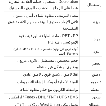
Decroration ، تسجيل ، حماية العلامة التجارية ،
إستعمال
عصا على الزجاج ، الخشب ، الورق ، البلاستيك
مضاد للتزييف ، مقاوم للماء ، أمان ، متين ،
ميزة
ثلاثي الأبعاد ، صديق للبيئة ، مقاوم للأشعة فوق
البنفسجية
PET ، PP ، مادة الطباعة الورقية ، قبة
مواد
الإيبوكسي ، قبة PU
ألوان قوس قزح ولون مخصص ، CMYK / 1C / 2C ، لون
اللون
Pantone ، أخضر
حجم مخصص ، مستطيل ، دائرة ، مربع ،
بحجم
بيضاوي أو شكل غير منتظم
لاصق
3m لاصق ، لاصق قوي ، لاصق عادي
تصميم
العينة الأصلية أو يمكننا إنشاء التصميمات
التعبئة
بواسطة الكرتون مع فيلم مقاوم للماء.
شحن
Fedex / DHL / TNT / UPS / EMS / أرامكس
مصطلح
تحويل بنكي T / T ، L / C ، ، West Union ،