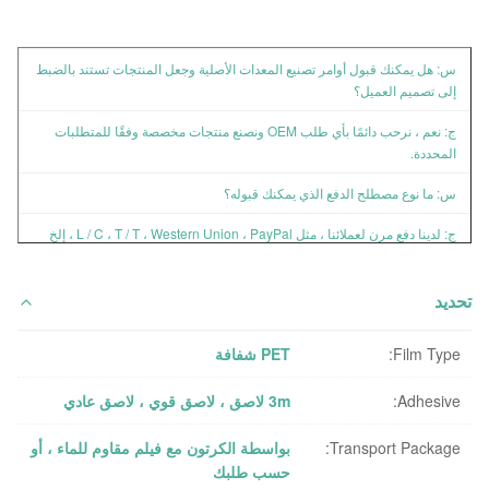
س: هل يمكنك قبول أوامر تصنيع المعدات الأصلية وجعل المنتجات تستند بالضبط
إلى تصميم العميل؟
ج: نعم ، نرحب دائمًا بأي طلب OEM ونصنع منتجات مخصصة وفقًا للمتطلبات
المحددة.
س: ما نوع مصطلح الدفع الذي يمكنك قبوله؟
ج: لدينا دفع مرن لعملائنا ، مثل L / C ، T / T ، Western Union ، PayPal ، إلخ
س: ما هي المدة الزمنية التي يستغرقها إنجازك؟
تحديد
ج: في الغالب خلال 15 يوم عمل ، إذا كان طلبًا كبيرًا ، فسيستغرق وقتًا أطول ،
يمكننا مناقشة هذا بالتفصيل.
Film Type:
PET شفافة
س: كيف يمكنني بدء طلبي؟
Adhesive:
3m لاصق ، لاصق قوي ، لاصق عادي
ج: يرجى الاتصال بنا وشرح طلب ومواصفات طلبك ، وسوف نقدم لك أفضل
الأسعار.
Transport Package:
بواسطة الكرتون مع فيلم مقاوم للماء ، أو
حسب طلبك
س: ما هي الشهادات التي لديك؟