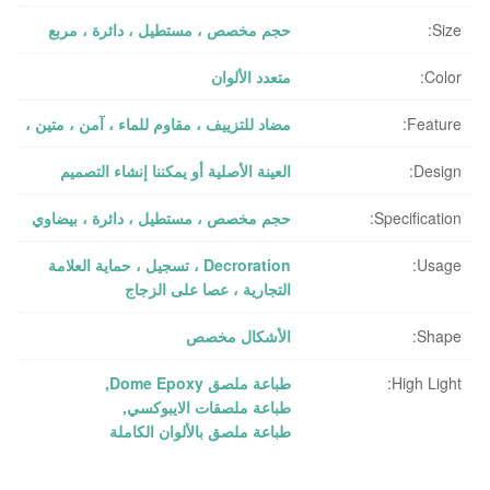
Size:
حجم مخصص ، مستطيل ، دائرة ، مربع
ج: الآن لدينا ISO9001 ، SGS ، UL ، TUV.
Color:
متعدد الألوان
Feature:
مضاد للتزييف ، مقاوم للماء ، آمن ، متين ،
Design:
العينة الأصلية أو يمكننا إنشاء التصميم
Specification:
حجم مخصص ، مستطيل ، دائرة ، بيضاوي
Usage:
Decroration ، تسجيل ، حماية العلامة
التجارية ، عصا على الزجاج
Shape:
الأشكال مخصص
High Light:
طباعة ملصق Dome Epoxy
,
طباعة ملصقات الايبوكسي
,
طباعة ملصق بالألوان الكاملة