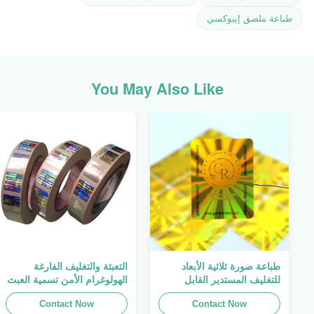
طباعة ملصق إيبوكسي
You May Also Like
طباعة صورة ثلاثية الأبعاد
التعبئة والتغليف الفارغة
للتغليف المستدير القابل
الهولوغرام الأمن تسمية العبث
للطباعة ، الملصق الأصلي ،
واضح ملصق الهولوغرام شعار
Contact Now
صفائح لاصقة ذاتية اللصق
الليزر
Contact Now