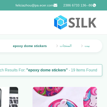
feliciazhou@pa.ecer.com
86--136 6733 2386
بيت
المنتجات
epoxy dome stickers
ch Results For:
"epoxy dome stickers"
- 19 Items Found