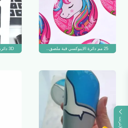
25 مم دائرة الايبوكسي قبة ملصق الموردين 3d PE PP PVC PET مقاوم للماء
3D دائرة واضحة ملصقات قبة الايبوكسي تسميات PP PVC PET بقيادة