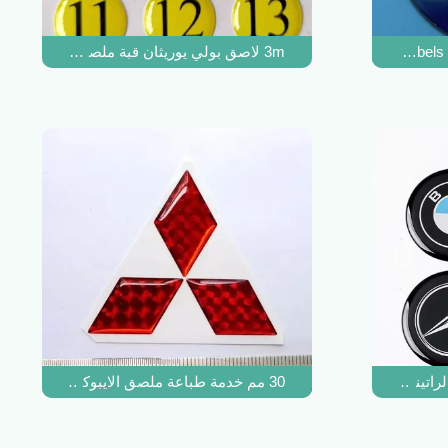
3m لاصق بولي يوريثان قبة ملصق البولي يوريثين الراتنج 3D قبة
3D Gel Dome Sticker Epoxy Resin Labels 
30 مم خدمة طباعة ملصق الايبوكسي لاصق قوي لوحة مخصصة
 الراتينج مع ملصقات قبة إيبوكسي من الفينيل بنقاط إيبوكسي واضحة