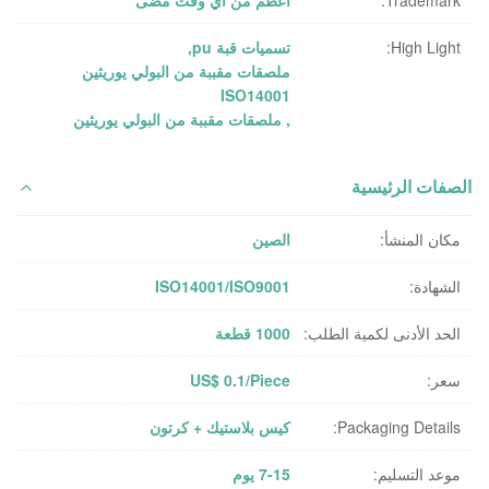
Trademark:
أعظم من أي وقت مضى
High Light:
تسميات قبة pu
,
ملصقات مقببة من البولي يوريثين
ISO14001
,
ملصقات مقببة من البولي يوريثين
الصفات الرئيسية
مكان المنشأ:
الصين
الشهادة:
ISO14001/ISO9001
الحد الأدنى لكمية الطلب:
1000 قطعة
سعر:
US$ 0.1/Piece
Packaging Details:
كيس بلاستيك + كرتون
موعد التسليم:
7-15 يوم