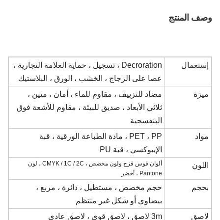
وصف المنتج
إستعمال
Decroration ، تسجيل ، حماية العلامة التجارية ،
عصا على الزجاج ، الخشب ، الورق ، البلاستيك
ميزة
مضاد للتزييف ، مقاوم للماء ، أمان ، متين ،
ثلاثي الأبعاد ، صديق للبيئة ، مقاوم للأشعة فوق
البنفسجية
مواد
PET ، PP ، مادة الطباعة الورقية ، قبة
الإيبوكسي ، قبة PU
ألوان قوس قزح ولون مخصص ، CMYK / 1C / 2C ، لون
اللون
Pantone ، أخضر
بحجم
حجم مخصص ، مستطيل ، دائرة ، مربع ،
بيضاوي أو شكل غير منتظم
لاصق
3m لاصق ، لاصق قوي ، لاصق عادي