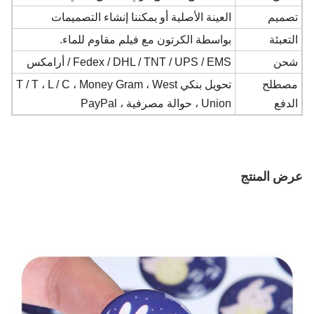
تصميم
العينة الأصلية أو يمكننا إنشاء التصميمات
التعبئة
بواسطة الكرتون مع فيلم مقاوم للماء.
شحن
Fedex / DHL / TNT / UPS / EMS / أرامكس
مصطلح
تحويل بنكي T / T ، L / C ، Money Gram ، West
الدفع
Union ، حوالة مصرفية ، PayPal
عرض المنتج