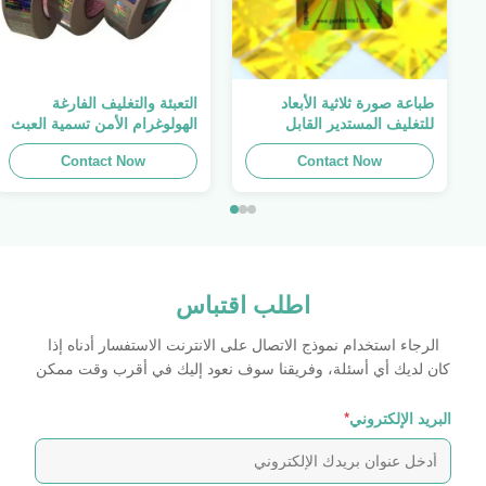
طباعة صورة ثلاثية الأبعاد
التعبئة والتغليف الفارغة
للتغليف المستدير القابل
الهولوغرام الأمن تسمية العبث
للطباعة ، الملصق الأصلي ،
واضح ملصق الهولوغرام شعار
Contact Now
صفائح لاصقة ذاتية اللصق
الليزر
Contact Now
اطلب اقتباس
الرجاء استخدام نموذج الاتصال على الانترنت الاستفسار أدناه إذا
كان لديك أي أسئلة، وفريقنا سوف نعود إليك في أقرب وقت ممكن
البريد الإلكتروني
*