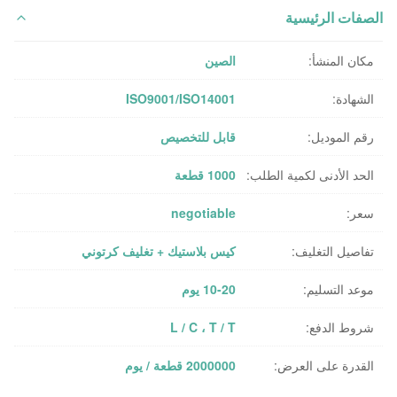
الصفات الرئيسية
مكان المنشأ:
الصين
الشهادة:
ISO9001/ISO14001
رقم الموديل:
قابل للتخصيص
الحد الأدنى لكمية الطلب:
1000 قطعة
سعر:
negotiable
تفاصيل التغليف:
كيس بلاستيك + تغليف كرتوني
موعد التسليم:
10-20 يوم
شروط الدفع:
L / C ، T / T
القدرة على العرض:
2000000 قطعة / يوم