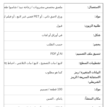
الاستعمال:
ملصق مخصص.مشروبات / زجاجة نبيذ / شامبوا طعام / 
مواد:
ورق لاصق ذاتي ، أو PET فضي غير لامع ، أو فيلم لؤلؤي ، أو ورق فني ، أو ليزر عادي BOPP ، أو كما هو مطلوب
طلبية الزبون:
قبول
شكل:
في أوراق أو لفات
بحجم:
حسب الطلب
تنسيق ملف التصميم:
AI أو PDF
تشطيبات السطح:
لامع / مات التصفيح ، لامع / مات التلاشي ، احباط Stampinq ، ختم
البيانات المتغيرة / رمز
كما هو مطلوب
الاستجابة السريعة / الرمز
الشريطي:
موك:
100 قطعة / تصميم
مكان المنشأ:
يانتاي ، الصين