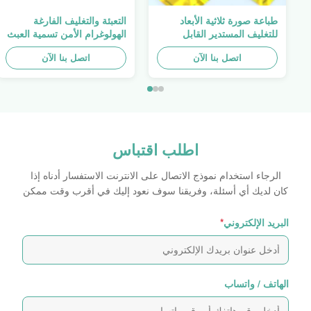
طباعة صورة ثلاثية الأبعاد
التعبئة والتغليف الفارغة
للتغليف المستدير القابل
الهولوغرام الأمن تسمية العبث
للطباعة ، الملصق الأصلي ،
واضح ملصق الهولوغرام شعار
اتصل بنا الآن
صفائح لاصقة ذاتية اللصق
الليزر
اتصل بنا الآن
اطلب اقتباس
الرجاء استخدام نموذج الاتصال على الانترنت الاستفسار أدناه إذا
كان لديك أي أسئلة، وفريقنا سوف نعود إليك في أقرب وقت ممكن
البريد الإلكتروني
*
الهاتف / واتساب