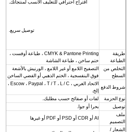
اقتراح احترافي للتغليف الأنسب لمنتجاتك.
توصيل سريع.
طريقة 
CMYK & Pantone Printing ، طباعة أوفست ، 
الطباعة
ختم ساخن ، طباعة الشاشة
التخلص من 
التصفيح اللامع أو غير اللامع ، الورنيش بالأشعة 
السطح
فوق البنفسجية ، الختم الذهبي أو الفضي الساخن
الاتحاد الغربي ، Escow ، Paypal ، T / T ، L / C ، 
شروط الدفع
إلخ.
نوع الحزمة
لفات أو صفائح حسب مطلبك.
توصيل
بحرا أو جوا.
ملف 
AI أو CDR أو PSD أو PDF أو غيرها
التصميم
الشعار / 