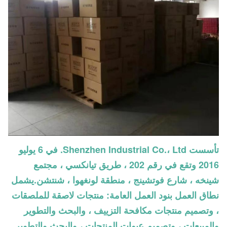
تأسست Shenzhen Industrial Co.، Ltd. في 6 يوليو
2016 وتقع في رقم 202 ، طريق تيانكسي ، مجتمع
شينخه ، شارع فوتشينج ، منطقة لونغهوا ، شنتشن.يشمل
نطاق العمل بنود العمل العامة: منتجات لاصقة للملصقات
، وتصميم منتجات مكافحة التزييف ، والبحث والتطوير
والمبيعات ، وتصميم عبوات المنتجات ، والبحث والتطوير