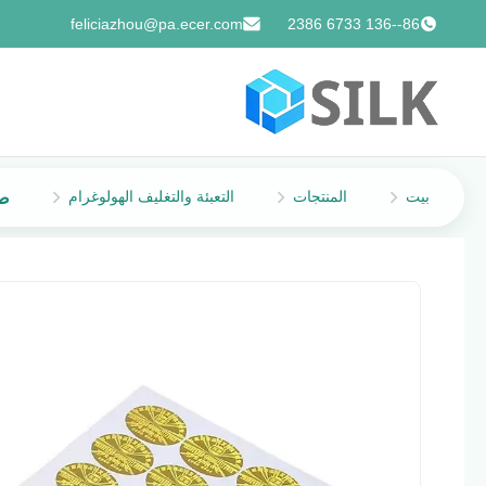
feliciazhou@pa.ecer.com
86--136 6733 2386
بيت
المنتجات
التعبئة والتغليف الهولوغرام
صورة