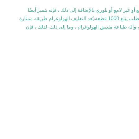
 PET عالي الجودة ، PVC ، BOPP ، إلخ. يمكن طباعته بسطح لامع أو غير لامع أو بلوري.بالإضافة إلى ذلك ، فإنه يتميز أيضًا
بميزات مكافحة التزييف ، مثل الهولوغرام ، الأشعة فوق البنفسجية ، إلخ. يمكن أيضًا تخصيص شكل وحجم المنتج ، مع حد أدنى لكمية الطلب يبلغ 1000 قطعة.يُعد التغليف الهولوغرام طريقة ممتازة
وآلة طباعة ملصق الهولوغرام ، وما إلى ذلك. لذلك ، فإن