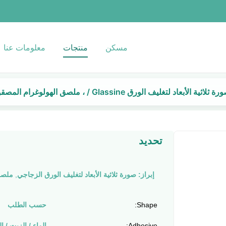
مسكن
منتجات
معلومات عنا
 ثلاثية الأبعاد لتغليف الورق Glassine / ، ملصق الهولوغرام المصقول / غير اللامع
تحديد
إبراز:
صورة ثلاثية الأبعاد لتغليف الورق الزجاجي
,
ملصق 
Shape:
حسب الطلب
Adhesive:
الماء / الزيت / ا