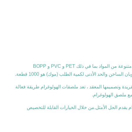
التعبئة والتغليف الهولوغرام هو الحل الأمثل للشركات التي تتطلع إلى زيادة أمان منتجاتها وردع التزوير.هذا المنتج مصنوع من مجموعة متنوعة من المواد بما في ذلك PET و PVC و BOPP
ساخن والحد الأدنى لكمية الطلب (موك) هو 1000 قطعة.
فريدة وتصميمها المعقد ، تعد ملصقات الهولوغرام طريقة فعالة
مع ملصق الهولوغرام.
م يقدم الحل الأمثل.من خلال الخيارات القابلة للتخصيص