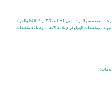
توفر لك خدمة تخصيص الهولوغرام للتغليف لدينا حلاً مثاليًا للصورة الثلاثية الأبعاد لاحتياجات التعبئة والتغليف الخاصة بك.نحن نقدم مجموعة متنوعة من المواد ، مثل PET و PVC و BOPP والمزيد ،
ة ، وملصقات الهولوغرام ثلاثية الأبعاد ، وطباعة ملصقات