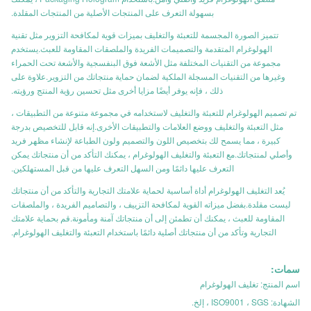
بسهولة التعرف على المنتجات الأصلية من المنتجات المقلدة.
تتميز الصورة المجسمة للتعبئة والتغليف بميزات قوية لمكافحة التزوير مثل تقنية
الهولوغرام المتقدمة والتصميمات الفريدة والملصقات المقاومة للعبث.يستخدم
مجموعة من التقنيات المختلفة مثل الأشعة فوق البنفسجية والأشعة تحت الحمراء
وغيرها من التقنيات المسجلة الملكية لضمان حماية منتجاتك من التزوير.علاوة على
ذلك ، فإنه يوفر أيضًا مزايا أخرى مثل تحسين رؤية المنتج ورؤيته.
تم تصميم الهولوغرام للتعبئة والتغليف لاستخدامه في مجموعة متنوعة من التطبيقات ،
مثل التعبئة والتغليف ووضع العلامات والتطبيقات الأخرى.إنه قابل للتخصيص بدرجة
كبيرة ، مما يسمح لك بتخصيص اللون والتصميم ولون الطباعة لإنشاء مظهر فريد
وأصلي لمنتجاتك.مع التعبئة والتغليف الهولوغرام ، يمكنك التأكد من أن منتجاتك يمكن
التعرف عليها دائمًا ومن السهل التعرف عليها من قبل المستهلكين.
يُعد التغليف الهولوغرام أداة أساسية لحماية علامتك التجارية والتأكد من أن منتجاتك
ليست مقلدة.بفضل ميزاته القوية لمكافحة التزييف ، والتصاميم الفريدة ، والملصقات
المقاومة للعبث ، يمكنك أن تطمئن إلى أن منتجاتك آمنة ومأمونة.قم بحماية علامتك
التجارية وتأكد من أن منتجاتك أصلية دائمًا باستخدام التعبئة والتغليف الهولوغرام.
سمات:
اسم المنتج: تغليف الهولوغرام
الشهادة: ISO9001 ، SGS ، إلخ.