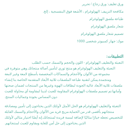
ورق تغليف: ورق زجاج / تحرير
مكافحة التزييف: الهولوغرام ، الأشعة فوق البنفسجية ، إلخ.
طباعة ملصق الهولوغرام
شعار ملصق الهولوغرام
تصميم شعار ملصق الهولوغرام
موك: جهاز كمبيوتر شخصى 1000
التطبيقات:
التعبئة والتغليف الهولوغرام - اللون والحجم والسمك حسب الطلب
التعبئة والتغليف الهولوغرام هو منتج ثوري لتأمين أصالة منتجاتك.وهي متوفرة في
مجموعة من الألوان والأحجام والسماكات المخصصة بأسطح لامعة وغير لامعة
ومتجمدة.يمكن لتقنية طباعة الملصقات ثلاثية الأبعاد المتقدمة الخاصة بنا إنشاء
ملصقات ثلاثية الأبعاد عالية الجودة لبطاقات الهوية وغيرها من المنتجات لضمان صحتها
وأمانها.تم تصميم ملصقات الهولوغرام المقاومة للعبث لدينا لمقاومة أي محاولة للعبث
دون المساس بجودة وجماليات المنتج.
التعبئة والتغليف الهولوغرام هو الحل الأمثل لأولئك الذين يحتاجون إلى تأمين ومصادقة
منتجاتهم بأقصى قدر من الحماية.مزيج فريد من الألوان والأحجام والسمك القابلة
للتخصيص تجعله خيارًا مثاليًا لإضافة لمسة فريدة لمنتجاتك.إنه أيضًا اختيار مثالي لأولئك
الذين يحتاجون إلى حل آمن للغاية ومقاوم للعبث لمنتجاتهم.