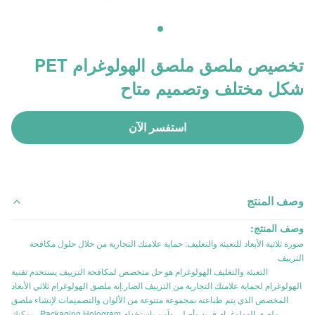
تخصيص ملصق ملصق الهولوغرام PET
شكل مختلف وتصميم متاح
استفسر الآن
وصف المنتج
وصف المنتج:
صورة ثلاثية الأبعاد للتعبئة والتغليف: حماية علامتك التجارية من خلال حلول مكافحة
التزييف
التعبئة والتغليف الهولوغرام هو حل متخصص لمكافحة التزييف يستخدم تقنية
الهولوغرام لحماية علامتك التجارية من التزييف الضار.إنه ملصق الهولوغرام ثلاثي الأبعاد
المخصص الذي يتم طباعته بمجموعة متنوعة من الألوان والتصميمات لإنشاء ملصق
ملصق الهولوغرام فريد وأصلي وآمن.باستخدام Packaging Hologram ، يمكنك