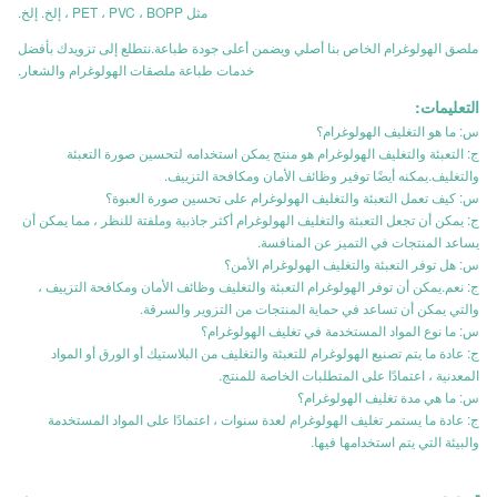
مثل PET ، PVC ، BOPP ، إلخ. إلخ.
ملصق الهولوغرام الخاص بنا أصلي ويضمن أعلى جودة طباعة.نتطلع إلى تزويدك بأفضل
خدمات طباعة ملصقات الهولوغرام والشعار.
التعليمات:
س: ما هو التغليف الهولوغرام؟
ج: التعبئة والتغليف الهولوغرام هو منتج يمكن استخدامه لتحسين صورة التعبئة
والتغليف.يمكنه أيضًا توفير وظائف الأمان ومكافحة التزييف.
س: كيف تعمل التعبئة والتغليف الهولوغرام على تحسين صورة العبوة؟
ج: يمكن أن تجعل التعبئة والتغليف الهولوغرام أكثر جاذبية وملفتة للنظر ، مما يمكن أن
يساعد المنتجات في التميز عن المنافسة.
س: هل توفر التعبئة والتغليف الهولوغرام الأمن؟
ج: نعم.يمكن أن توفر الهولوغرام التعبئة والتغليف وظائف الأمان ومكافحة التزييف ،
والتي يمكن أن تساعد في حماية المنتجات من التزوير والسرقة.
س: ما نوع المواد المستخدمة في تغليف الهولوغرام؟
ج: عادة ما يتم تصنيع الهولوغرام للتعبئة والتغليف من البلاستيك أو الورق أو المواد
المعدنية ، اعتمادًا على المتطلبات الخاصة للمنتج.
س: ما هي مدة تغليف الهولوغرام؟
ج: عادة ما يستمر تغليف الهولوغرام لعدة سنوات ، اعتمادًا على المواد المستخدمة
والبيئة التي يتم استخدامها فيها.