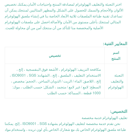
اختر التعبئة والتغليف الهولوغرام لمصادقة المنتج واحتياجات الأمان.يمكنك تخصيص
الألوان والأحجام والسمك للحصول على الشكل والمظهر المثاليين لمنتجك.يمكن أن
تساعدك تقنية طباعة الملصقات ثلاثية الأبعاد الخاصة بنا في إنشاء ملصق الهولوغرام
المثالي لمنتجك بأعلى مستوى من الأمان والأصالة.احصل على ملصقات الهولوغرام
الأصلية والمخصصة منا للتأكد من أن منتجك آمن من أي محاولة للعبث.
المعايير الفنية:
اسم
تخصيص
المنتج
مكافحة التزييف: الهولوغرام ، الأشعة فوق البنفسجية ، إلخ ،
التعبئة
الاستخدام: التغليف ، الملصق ، إلخ ، الشهادة: ISO9001 ، SGS ،
والتغليف
إلخ ، اللاصق: الماء / الزيت / الذوبان الساخن ، الحجم: مخصص ،
الهولوغرام
السطح: لامع / غير لامع / متجمد ، الشكل: حسب الطلب ، موك:
1000 قطعة ، السماكة: حسب الطلب
التخصيص:
تغليف الهولوغرام خدمة مخصصة
نحن نقدم خدمة مخصصة لتغليف الهولوغرام بشهادة ISO9001 ، SGS ، إلخ. يمكننا
طباعة ملصق الهولوغرام الخاص بك مع شعارك الخاص بأي لون تريده ، واستخدام مواد