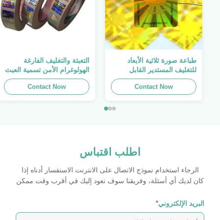
طباعة صورة ثلاثية الأبعاد
التعبئة والتغليف الفارغة
للتغليف المستدير القابل
الهولوغرام الأمن تسمية العبث
للطباعة ، الملصق الأصلي ،
واضح ملصق الهولوغرام شعار
Contact Now
صفائح لاصقة ذاتية اللصق
الليزر
Contact Now
اطلب اقتباس
الرجاء استخدام نموذج الاتصال على الانترنت الاستفسار أدناه إذا
كان لديك أي أسئلة، وفريقنا سوف نعود إليك في أقرب وقت ممكن
البريد الإلكتروني
*